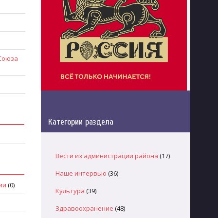
 Союза
Категории раздела
Вести из администрации района
(17)
Наше интервью
(36)
ии
(0)
Культура
(39)
Здравоохранение
(48)