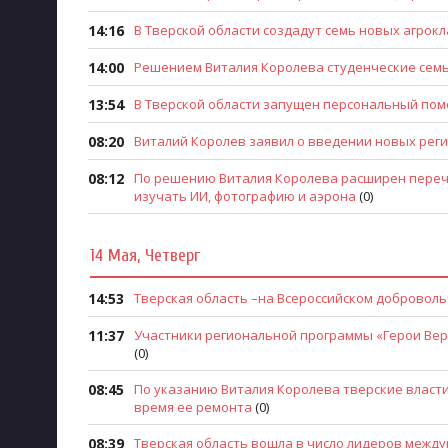
14:16
В Тверской области создадут семь новых агрок
14:00
Решением Виталия Королева студенческие семь
13:54
В Тверской области запущен персональный по
08:20
Виталий Королев заявил о введении новых рег
08:12
По решению Виталия Королева расширен перече
изучать ИИ, фотографию и аэрона
(0)
14 Мая, Четверг
14:53
Тверская область –на Всероссийском добровол
11:37
Участники региональной программы «Герои Ве
(0)
08:45
По указанию Виталия Королева тверские власт
время ее ремонта
(0)
08:39
Тверская область вошла в число лидеров между