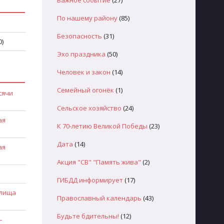
Важное событие
(27)
По нашему району
(85)
Безопасность
(31)
0)
Эхо праздника
(50)
Человек и закон
(14)
Семейный огонёк
(1)
сячи
Сельское хозяйство
(24)
ая
К 70-летию Великой Победы
(23)
Дата
(14)
ая
Акция "СВ" "Память жива"
(2)
ГИБДД информирует
(17)
илища
Православный календарь
(43)
Будьте бдительны!
(12)
–