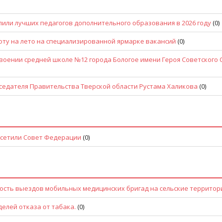
или лучших педагогов дополнительного образования в 2026 году
(0)
боту на лето на специализированной ярмарке вакансий
(0)
воении средней школе №12 города Бологое имени Героя Советского
седателя Правительства Тверской области Рустама Халикова
(0)
осетили Совет Федерации
(0)
ость выездов мобильных медицинских бригад на сельские территор
елей отказа от табака.
(0)