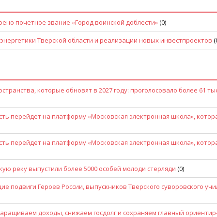
оено почетное звание «Город воинской доблести»
(0)
 энергетики Тверской области и реализации новых инвестпроектов
(
транства, которые обновят в 2027 году: проголосовало более 61 ты
сть перейдет на платформу «Московская электронная школа», котор
сть перейдет на платформу «Московская электронная школа», котор
скую реку выпустили более 5000 особей молоди стерляди
(0)
ие подвиги Героев России, выпускников Тверского суворовского уч
наращиваем доходы, снижаем госдолг и сохраняем главный ориентир