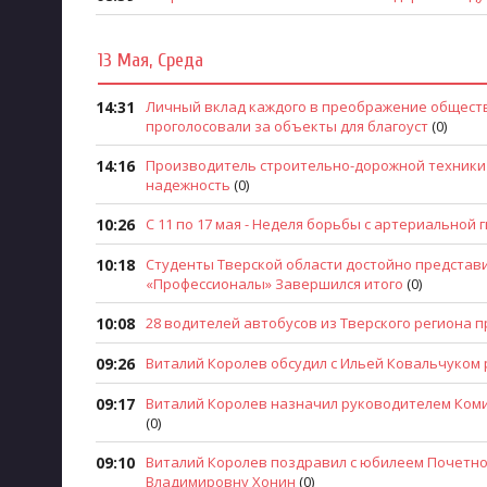
13 Мая, Среда
14:31
Личный вклад каждого в преображение обществ
проголосовали за объекты для благоуст
(0)
14:16
Производитель строительно-дорожной техники 
надежность
(0)
10:26
С 11 по 17 мая - Неделя борьбы с артериально
10:18
Студенты Тверской области достойно представ
«Профессионалы» Завершился итого
(0)
10:08
28 водителей автобусов из Тверского региона 
09:26
Виталий Королев обсудил с Ильей Ковальчуком 
09:17
Виталий Королев назначил руководителем Комит
(0)
09:10
Виталий Королев поздравил с юбилеем Почетног
Владимировну Хонин
(0)