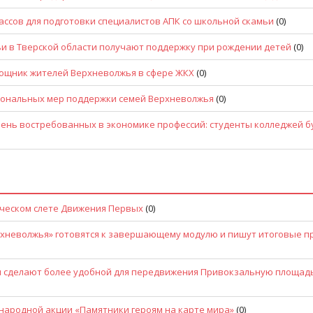
лассов для подготовки специалистов АПК со школьной скамьи
(0)
и в Тверской области получают поддержку при рождении детей
(0)
мощник жителей Верхневолжья в сфере ЖКХ
(0)
иональных мер поддержки семей Верхневолжья
(0)
нь востребованных в экономике профессий: студенты колледжей б
ьческом слете Движения Первых
(0)
рхневолжья» готовятся к завершающему модулю и пишут итоговые п
и сделают более удобной для передвижения Привокзальную площад
народной акции «Памятники героям на карте мира»
(0)