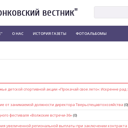
онковский вестник"
Е"
О НАС
ИСТОРИЯ ГАЗЕТЫ
ФОТОАЛЬБОМЫ
жье детской спортивной акции «Прокачай свое лето»: Искренне рад 
ие от занимаемой должности директора Тверьспецавтохозяйства
(0)
ного фестиваля «Волжские встречи-36»
(0)
ения увеличенной региональной выплаты при заключении контракта