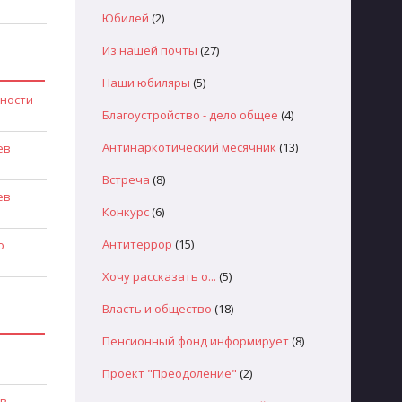
Юбилей
(2)
Из нашей почты
(27)
Наши юбиляры
(5)
жности
Благоустройство - дело общее
(4)
Антинаркотический месячник
(13)
ев
Встреча
(8)
ев
Конкурс
(6)
Антитеррор
(15)
о
Хочу рассказать о...
(5)
Власть и общество
(18)
Пенсионный фонд информирует
(8)
Проект "Преодоление"
(2)
 в