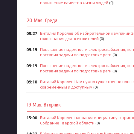
повышение качества жизни людей
(0)
20 Мая, Среда
09:27
Виталий Королев об избирательной кампании 2
голосования для всех жителей
(0)
09:19
Повышение надежности электроснабжения, неп
поставил задачи по подготовке реги
(0)
09:19
Повышение надежности электроснабжения, неп
поставил задачи по подготовке реги
(0)
09:10
Виталий Королев:Нам нужно существенно повыс
современным и доступным
(0)
19 Мая, Вторник
15:00
Виталий Королев направил инициативу о присв
Собрание Тверской области
(0)
14:32
В Удомле по поручению Виталия Королева начи