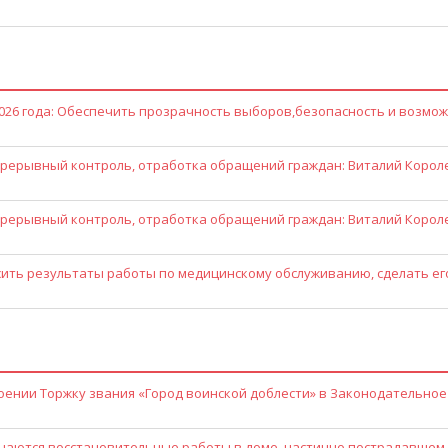
026 года: Обеспечить прозрачность выборов,безопасность и возмо
рерывный контроль, отработка обращений граждан: Виталий Корол
рерывный контроль, отработка обращений граждан: Виталий Корол
ить результаты работы по медицинскому обслуживанию, сделать ег
оении Торжку звания «Город воинской доблести» в Законодательное
наются восстановительные работы в доме, частично пострадавшем