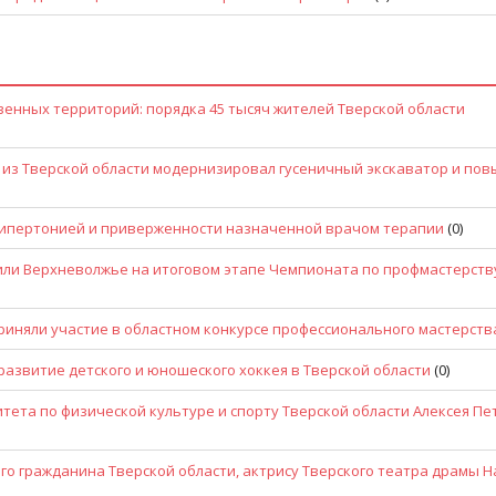
енных территорий: порядка 45 тысяч жителей Тверской области
из Тверской области модернизировал гусеничный экскаватор и повы
й гипертонией и приверженности назначенной врачом терапии
(0)
или Верхневолжье на итоговом этапе Чемпионата по профмастерств
приняли участие в областном конкурсе профессионального мастерств
развитие детского и юношеского хоккея в Тверской области
(0)
ета по физической культуре и спорту Тверской области Алексея Пе
о гражданина Тверской области, актрису Тверского театра драмы Н