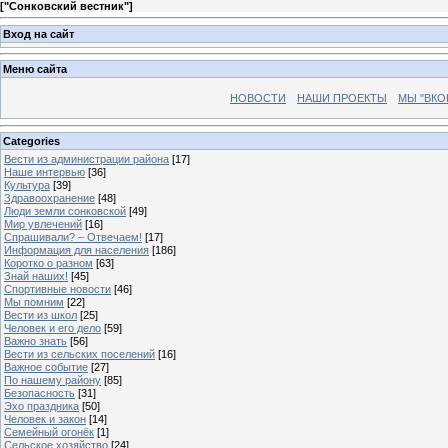
[
"Сонковский вестник"
]
Вход на сайт
Меню сайта
НОВОСТИ
НАШИ ПРОЕКТЫ
МЫ "ВКО
Categories
Вести из администрации района
[17]
Наше интервью
[36]
Культура
[39]
Здравоохранение
[48]
Люди земли сонковской
[49]
Мир увлечений
[16]
Спрашивали? – Отвечаем!
[17]
Информация для населения
[186]
Коротко о разном
[63]
Знай наших!
[45]
Спортивные новости
[46]
Мы помним
[22]
Вести из школ
[25]
Человек и его дело
[59]
Важно знать
[56]
Вести из сельских поселений
[16]
Важное событие
[27]
По нашему району
[85]
Безопасность
[31]
Эхо праздника
[50]
Человек и закон
[14]
Семейный огонёк
[1]
Сельское хозяйство
[24]