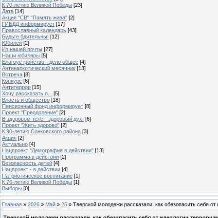
К 70-летию Великой Победы
[23]
Дата
[14]
Акция "СВ" "Память жива"
[2]
ГИБДД информирует
[17]
Православный календарь
[43]
Будьте бдительны!
[12]
Юбилей
[2]
Из нашей почты
[27]
Наши юбиляры
[5]
Благоустройство - дело общее
[4]
Антинаркотический месячник
[13]
Встреча
[8]
Конкурс
[6]
Антитеррор
[15]
Хочу рассказать о...
[5]
Власть и общество
[18]
Пенсионный фонд информирует
[8]
Проект "Преодоление"
[2]
В здоровом теле - здоровый дух!
[6]
Проект "Жить здорово"
[2]
К 90-летию Сонковского района
[3]
Акция
[2]
Актуально
[4]
Нацпроект "Демография в действии"
[13]
Программа в действии
[2]
Безопасность детей
[4]
Нацпроект - в действии
[4]
Патриотическое воспитание
[1]
К 76-летию Великой Победы
[1]
Выборы
[0]
Главная
»
2026
»
Май
»
25
» Тверской молодежи рассказали, как обезопасить себя от
Тверской молодежи рассказали, как обезопасить себя от идеологии террориз