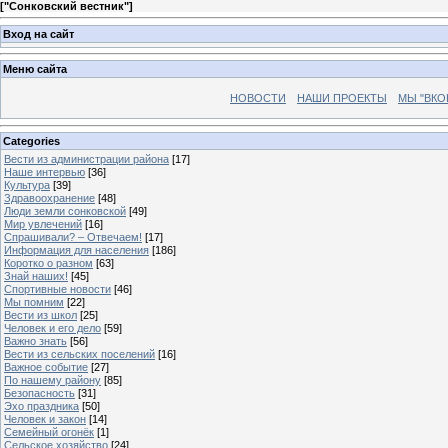
[
"Сонковский вестник"
]
Вход на сайт
Меню сайта
НОВОСТИ
НАШИ ПРОЕКТЫ
МЫ "ВКО
Categories
Вести из администрации района
[17]
Наше интервью
[36]
Культура
[39]
Здравоохранение
[48]
Люди земли сонковской
[49]
Мир увлечений
[16]
Спрашивали? – Отвечаем!
[17]
Информация для населения
[186]
Коротко о разном
[63]
Знай наших!
[45]
Спортивные новости
[46]
Мы помним
[22]
Вести из школ
[25]
Человек и его дело
[59]
Важно знать
[56]
Вести из сельских поселений
[16]
Важное событие
[27]
По нашему району
[85]
Безопасность
[31]
Эхо праздника
[50]
Человек и закон
[14]
Семейный огонёк
[1]
Сельское хозяйство
[24]