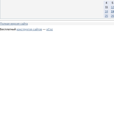
4
5
11
12
18
19
25
26
Полная версия сайта
Бесплатный
конструктор сайтов
—
uCoz