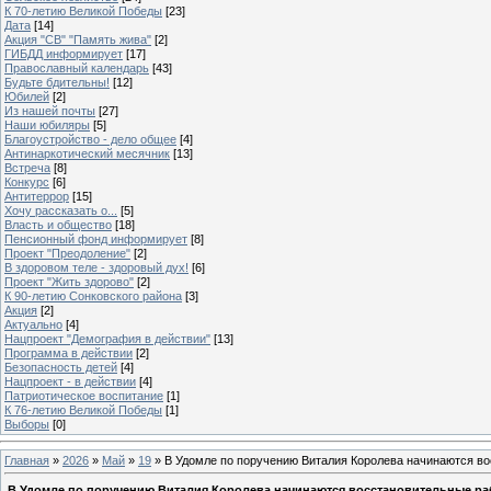
К 70-летию Великой Победы
[23]
Дата
[14]
Акция "СВ" "Память жива"
[2]
ГИБДД информирует
[17]
Православный календарь
[43]
Будьте бдительны!
[12]
Юбилей
[2]
Из нашей почты
[27]
Наши юбиляры
[5]
Благоустройство - дело общее
[4]
Антинаркотический месячник
[13]
Встреча
[8]
Конкурс
[6]
Антитеррор
[15]
Хочу рассказать о...
[5]
Власть и общество
[18]
Пенсионный фонд информирует
[8]
Проект "Преодоление"
[2]
В здоровом теле - здоровый дух!
[6]
Проект "Жить здорово"
[2]
К 90-летию Сонковского района
[3]
Акция
[2]
Актуально
[4]
Нацпроект "Демография в действии"
[13]
Программа в действии
[2]
Безопасность детей
[4]
Нацпроект - в действии
[4]
Патриотическое воспитание
[1]
К 76-летию Великой Победы
[1]
Выборы
[0]
Главная
»
2026
»
Май
»
19
» В Удомле по поручению Виталия Королева начинаются во
В Удомле по поручению Виталия Королева начинаются восстановительные раб