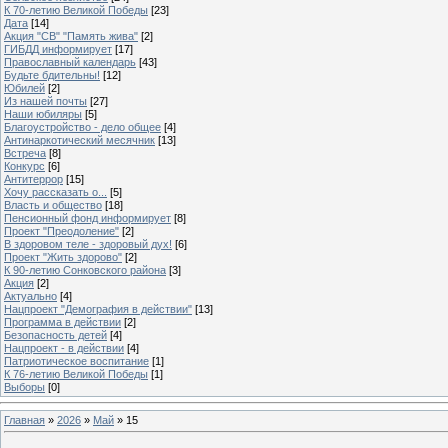
К 70-летию Великой Победы
[23]
Дата
[14]
Акция "СВ" "Память жива"
[2]
ГИБДД информирует
[17]
Православный календарь
[43]
Будьте бдительны!
[12]
Юбилей
[2]
Из нашей почты
[27]
Наши юбиляры
[5]
Благоустройство - дело общее
[4]
Антинаркотический месячник
[13]
Встреча
[8]
Конкурс
[6]
Антитеррор
[15]
Хочу рассказать о...
[5]
Власть и общество
[18]
Пенсионный фонд информирует
[8]
Проект "Преодоление"
[2]
В здоровом теле - здоровый дух!
[6]
Проект "Жить здорово"
[2]
К 90-летию Сонковского района
[3]
Акция
[2]
Актуально
[4]
Нацпроект "Демография в действии"
[13]
Программа в действии
[2]
Безопасность детей
[4]
Нацпроект - в действии
[4]
Патриотическое воспитание
[1]
К 76-летию Великой Победы
[1]
Выборы
[0]
Главная
»
2026
»
Май
»
15