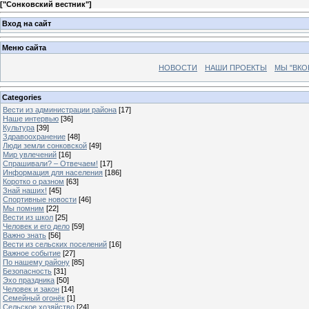
[
"Сонковский вестник"
]
Вход на сайт
Меню сайта
НОВОСТИ
НАШИ ПРОЕКТЫ
МЫ "ВКО
Categories
Вести из администрации района
[17]
Наше интервью
[36]
Культура
[39]
Здравоохранение
[48]
Люди земли сонковской
[49]
Мир увлечений
[16]
Спрашивали? – Отвечаем!
[17]
Информация для населения
[186]
Коротко о разном
[63]
Знай наших!
[45]
Спортивные новости
[46]
Мы помним
[22]
Вести из школ
[25]
Человек и его дело
[59]
Важно знать
[56]
Вести из сельских поселений
[16]
Важное событие
[27]
По нашему району
[85]
Безопасность
[31]
Эхо праздника
[50]
Человек и закон
[14]
Семейный огонёк
[1]
Сельское хозяйство
[24]