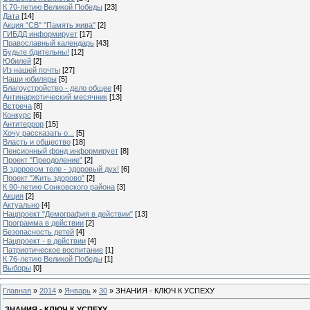
К 70-летию Великой Победы
[23]
Дата
[14]
Акция "СВ" "Память жива"
[2]
ГИБДД информирует
[17]
Православный календарь
[43]
Будьте бдительны!
[12]
Юбилей
[2]
Из нашей почты
[27]
Наши юбиляры
[5]
Благоустройство - дело общее
[4]
Антинаркотический месячник
[13]
Встреча
[8]
Конкурс
[6]
Антитеррор
[15]
Хочу рассказать о...
[5]
Власть и общество
[18]
Пенсионный фонд информирует
[8]
Проект "Преодоление"
[2]
В здоровом теле - здоровый дух!
[6]
Проект "Жить здорово"
[2]
К 90-летию Сонковского района
[3]
Акция
[2]
Актуально
[4]
Нацпроект "Демография в действии"
[13]
Программа в действии
[2]
Безопасность детей
[4]
Нацпроект - в действии
[4]
Патриотическое воспитание
[1]
К 76-летию Великой Победы
[1]
Выборы
[0]
Главная
»
2014
»
Январь
»
30
» ЗНАНИЯ - КЛЮЧ К УСПЕХУ
ЗНАНИЯ - КЛЮЧ К УСПЕХУ