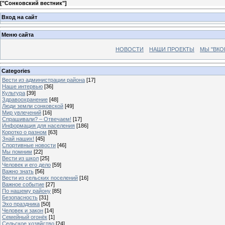
[
"Сонковский вестник"
]
Вход на сайт
Меню сайта
НОВОСТИ
НАШИ ПРОЕКТЫ
МЫ "ВКО
Categories
Вести из администрации района
[17]
Наше интервью
[36]
Культура
[39]
Здравоохранение
[48]
Люди земли сонковской
[49]
Мир увлечений
[16]
Спрашивали? – Отвечаем!
[17]
Информация для населения
[186]
Коротко о разном
[63]
Знай наших!
[45]
Спортивные новости
[46]
Мы помним
[22]
Вести из школ
[25]
Человек и его дело
[59]
Важно знать
[56]
Вести из сельских поселений
[16]
Важное событие
[27]
По нашему району
[85]
Безопасность
[31]
Эхо праздника
[50]
Человек и закон
[14]
Семейный огонёк
[1]
Сельское хозяйство
[24]