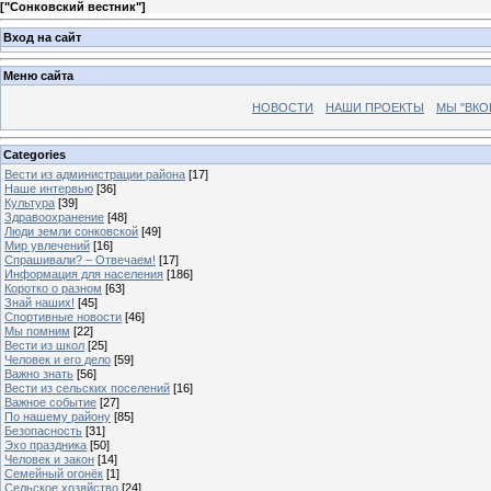
[
"Сонковский вестник"
]
Вход на сайт
Меню сайта
НОВОСТИ
НАШИ ПРОЕКТЫ
МЫ "ВКО
Categories
Вести из администрации района
[17]
Наше интервью
[36]
Культура
[39]
Здравоохранение
[48]
Люди земли сонковской
[49]
Мир увлечений
[16]
Спрашивали? – Отвечаем!
[17]
Информация для населения
[186]
Коротко о разном
[63]
Знай наших!
[45]
Спортивные новости
[46]
Мы помним
[22]
Вести из школ
[25]
Человек и его дело
[59]
Важно знать
[56]
Вести из сельских поселений
[16]
Важное событие
[27]
По нашему району
[85]
Безопасность
[31]
Эхо праздника
[50]
Человек и закон
[14]
Семейный огонёк
[1]
Сельское хозяйство
[24]