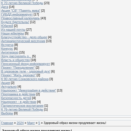
К 70-летию Великой Победы
[23]
Дата
[14]
Акция "СВ" "Память жива"
[2]
ГИБДД информирует
[17]
Православный календарь
[43]
Будьте бдительны!
[12]
Юбилей
[2]
Из нашей почты
[27]
Наши юбиляры
[5]
Благоустройство - дело общее
[4]
Антинаркотический месячник
[13]
Встреча
[8]
Конкурс
[6]
Антитеррор
[15]
Хочу рассказать о...
[5]
Власть и общество
[18]
Пенсионный фонд информирует
[8]
Проект "Преодоление"
[2]
В здоровом теле - здоровый дух!
[6]
Проект "Жить здорово"
[2]
К 90-летию Сонковского района
[3]
Акция
[2]
Актуально
[4]
Нацпроект "Демография в действии"
[13]
Программа в действии
[2]
Безопасность детей
[4]
Нацпроект - в действии
[4]
Патриотическое воспитание
[1]
К 76-летию Великой Победы
[1]
Выборы
[0]
Главная
»
2024
»
Март
»
5
» Здоровый образ жизни продлевает жизнь!
Здоровый образ жизни продлевает жизнь!