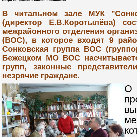
В читальном зале МУК "Сонко
(директор Е.В.Коротылёва) со
межрайонного отделения органи
(ВОС), в которое входят 9 рай
Сонковская группа ВОС (группо
Бежецком МО ВОС насчитывается 
групп, законные представите
незрячие граждане.
О 
п
вы
ме
ко