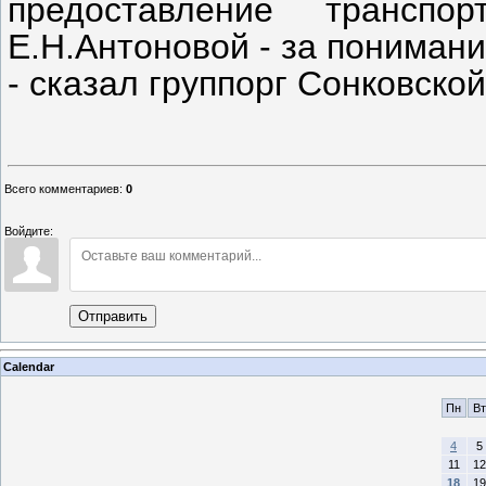
предоставление транспо
Е.Н.Антоновой - за пониман
- сказал группорг Сонковско
Всего комментариев
:
0
Войдите:
Отправить
Calendar
Пн
Вт
4
5
11
12
18
19