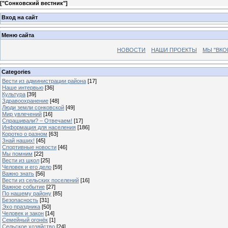
[
"Сонковский вестник"
]
Вход на сайт
Меню сайта
НОВОСТИ
НАШИ ПРОЕКТЫ
МЫ "ВКО
Categories
Вести из администрации района
[17]
Наше интервью
[36]
Культура
[39]
Здравоохранение
[48]
Люди земли сонковской
[49]
Мир увлечений
[16]
Спрашивали? – Отвечаем!
[17]
Информация для населения
[186]
Коротко о разном
[63]
Знай наших!
[45]
Спортивные новости
[46]
Мы помним
[22]
Вести из школ
[25]
Человек и его дело
[59]
Важно знать
[56]
Вести из сельских поселений
[16]
Важное событие
[27]
По нашему району
[85]
Безопасность
[31]
Эхо праздника
[50]
Человек и закон
[14]
Семейный огонёк
[1]
Сельское хозяйство
[24]