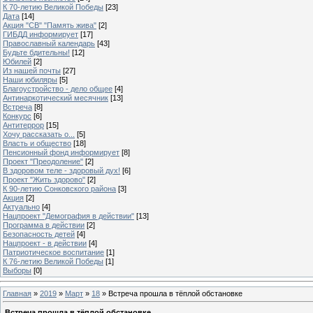
К 70-летию Великой Победы
[23]
Дата
[14]
Акция "СВ" "Память жива"
[2]
ГИБДД информирует
[17]
Православный календарь
[43]
Будьте бдительны!
[12]
Юбилей
[2]
Из нашей почты
[27]
Наши юбиляры
[5]
Благоустройство - дело общее
[4]
Антинаркотический месячник
[13]
Встреча
[8]
Конкурс
[6]
Антитеррор
[15]
Хочу рассказать о...
[5]
Власть и общество
[18]
Пенсионный фонд информирует
[8]
Проект "Преодоление"
[2]
В здоровом теле - здоровый дух!
[6]
Проект "Жить здорово"
[2]
К 90-летию Сонковского района
[3]
Акция
[2]
Актуально
[4]
Нацпроект "Демография в действии"
[13]
Программа в действии
[2]
Безопасность детей
[4]
Нацпроект - в действии
[4]
Патриотическое воспитание
[1]
К 76-летию Великой Победы
[1]
Выборы
[0]
Главная
»
2019
»
Март
»
18
» Встреча прошла в тёплой обстановке
Встреча прошла в тёплой обстановке