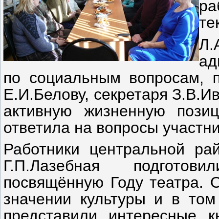
ра
те
Л.
ад
по социальным вопросам, 
Е.И.Белову, секретаря З.В.И
активную жизненную пози
ответила на вопросы участни
Работники центральной рай
Г.П.Лазебная подготов
посвящённую Году театра. 
значении культуры и в том
представили интересные к