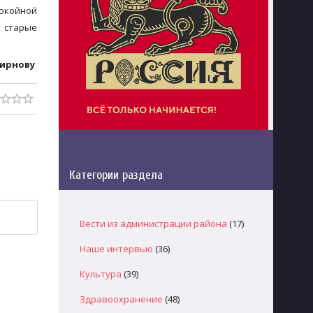
покойной
т старые
мирнову
Категории раздела
Вести из администрации района
(17)
Наше интервью
(36)
Культура
(39)
Здравоохранение
(48)