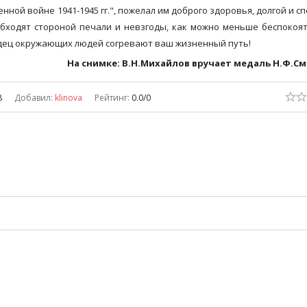
ной войне 1941-1945 гг.", пожелал им доброго здоровья, долгой и с
обходят стороной печали и невзгоды, как можно меньше беспокоя
ердец окружающих людей согревают ваш жизненный путь!
На снимке: В.Н.Михайлов вручает медаль Н.Ф.С
8
Добавил
:
klinova
Рейтинг
:
0.0
/
0