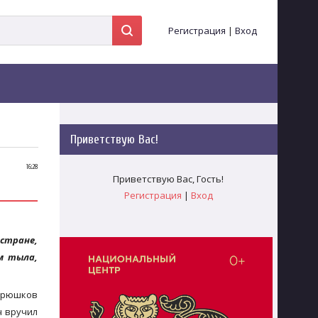
Регистрация
|
Вход
Приветствую Вас
!
16:28
Приветствую Вас
,
Гость
!
Регистрация
|
Вход
 стране,
м тыла,
Брюшков
ч вручил