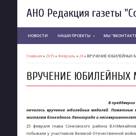
АНО Редакция газеты "С
НОВОСТИ
НАШИ ПРОЕКТЫ
МЫ "ВКОНТАКТ
keyboard_arrow_down
Главная
»
2015
»
Февраль
»
26
» ВРУЧЕНИЕ ЮБИЛЕЙНЫХ 
ВРУЧЕНИЕ ЮБИЛЕЙНЫХ 
В преддверии
началось вручение юбилейных медалей. Памятные 
жителям блокадного Ленинграда и несовершеннолет
25 февраля глава Сонковского района В.Н.Михайло
побывали у участников Великой Отечественной войны