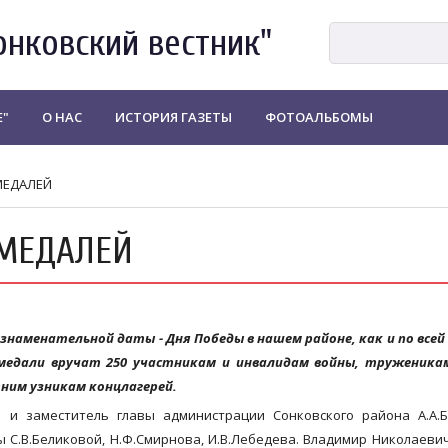
онковский вестник"
Е"
О НАС
ИСТОРИЯ ГАЗЕТЫ
ФОТОАЛЬБОМЫ
МЕДАЛЕЙ
МЕДАЛЕЙ
 знаменательной даты - Дня Победы в нашем районе, как и по всей
медали вручат 250 участникам и инвалидам войны, труженика
ним узникам концлагерей.
в и заместитель главы администрации Сонковского района А.А.
 С.В.Беликовой, Н.Ф.Смирнова, И.В.Лебедева. Владимир Николаеви