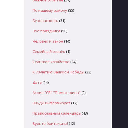
Важное событие
(27)
По нашему району
(85)
Безопасность
(31)
Эхо праздника
(50)
Человек и закон
(14)
Семейный огонёк
(1)
Сельское хозяйство
(24)
К 70-летию Великой Победы
(23)
Дата
(14)
Акция "СВ" "Память жива"
(2)
ГИБДД информирует
(17)
Православный календарь
(43)
Будьте бдительны!
(12)