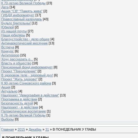
К 70-летию Великой Победы
[23]
Дата
[14]
Акция "СВ" "Память жива"
[2]
ГИБДД информирует
[17]
Православный календарь
[43]
Будьте бдительны!
[12]
Юбилей
[2]
Из нашей почты
[27]
Наши юбиляры
[5]
Благоустройство - дело общее
[4]
Антинаркотический месячник
[13]
Встреча
[8]
Конкурс
[6]
Антитеррор
[15]
Хочу рассказать о...
[5]
Власть и общество
[18]
Пенсионный фонд информирует
[8]
Проект "Преодоление"
[2]
В здоровом теле - здоровый дух!
[6]
Проект "Жить здорово"
[2]
К 90-летию Сонковского района
[3]
Акция
[2]
Актуально
[4]
Нацпроект "Демография в действии"
[13]
Программа в действии
[2]
Безопасность детей
[4]
Нацпроект - в действии
[4]
Патриотическое воспитание
[1]
К 76-летию Великой Победы
[1]
Выборы
[0]
Главная
»
2015
»
Декабрь
»
31
» В ПОНЕДЕЛЬНИК У ГЛАВЫ
В ПОНЕДЕЛЬНИК У ГЛАВЫ