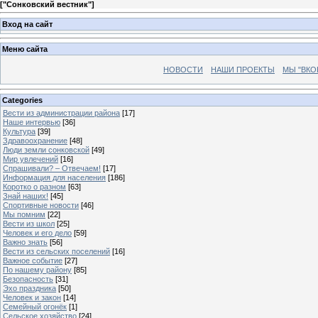
[
"Сонковский вестник"
]
Вход на сайт
Меню сайта
НОВОСТИ
НАШИ ПРОЕКТЫ
МЫ "ВКО
Categories
Вести из администрации района
[17]
Наше интервью
[36]
Культура
[39]
Здравоохранение
[48]
Люди земли сонковской
[49]
Мир увлечений
[16]
Спрашивали? – Отвечаем!
[17]
Информация для населения
[186]
Коротко о разном
[63]
Знай наших!
[45]
Спортивные новости
[46]
Мы помним
[22]
Вести из школ
[25]
Человек и его дело
[59]
Важно знать
[56]
Вести из сельских поселений
[16]
Важное событие
[27]
По нашему району
[85]
Безопасность
[31]
Эхо праздника
[50]
Человек и закон
[14]
Семейный огонёк
[1]
Сельское хозяйство
[24]