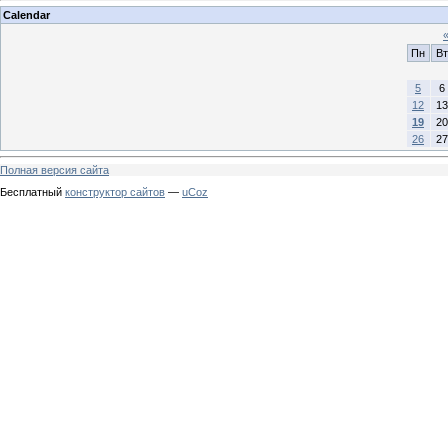
Calendar
Пн
Вт
5
6
12
13
19
20
26
27
Полная версия сайта
Бесплатный
конструктор сайтов
—
uCoz