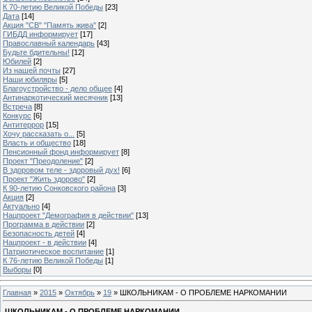
К 70-летию Великой Победы
[23]
Дата
[14]
Акция "СВ" "Память жива"
[2]
ГИБДД информирует
[17]
Православный календарь
[43]
Будьте бдительны!
[12]
Юбилей
[2]
Из нашей почты
[27]
Наши юбиляры
[5]
Благоустройство - дело общее
[4]
Антинаркотический месячник
[13]
Встреча
[8]
Конкурс
[6]
Антитеррор
[15]
Хочу рассказать о...
[5]
Власть и общество
[18]
Пенсионный фонд информирует
[8]
Проект "Преодоление"
[2]
В здоровом теле - здоровый дух!
[6]
Проект "Жить здорово"
[2]
К 90-летию Сонковского района
[3]
Акция
[2]
Актуально
[4]
Нацпроект "Демография в действии"
[13]
Программа в действии
[2]
Безопасность детей
[4]
Нацпроект - в действии
[4]
Патриотическое воспитание
[1]
К 76-летию Великой Победы
[1]
Выборы
[0]
Главная
»
2015
»
Октябрь
»
19
» ШКОЛЬНИКАМ - О ПРОБЛЕМЕ НАРКОМАНИИ
ШКОЛЬНИКАМ - О ПРОБЛЕМЕ НАРКОМАНИИ