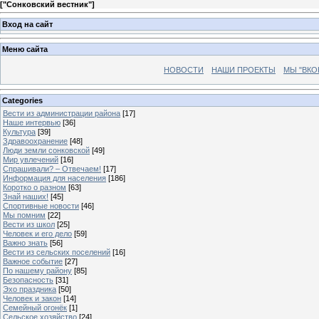
[
"Сонковский вестник"
]
Вход на сайт
Меню сайта
НОВОСТИ
НАШИ ПРОЕКТЫ
МЫ "ВКО
Categories
Вести из администрации района
[17]
Наше интервью
[36]
Культура
[39]
Здравоохранение
[48]
Люди земли сонковской
[49]
Мир увлечений
[16]
Спрашивали? – Отвечаем!
[17]
Информация для населения
[186]
Коротко о разном
[63]
Знай наших!
[45]
Спортивные новости
[46]
Мы помним
[22]
Вести из школ
[25]
Человек и его дело
[59]
Важно знать
[56]
Вести из сельских поселений
[16]
Важное событие
[27]
По нашему району
[85]
Безопасность
[31]
Эхо праздника
[50]
Человек и закон
[14]
Семейный огонёк
[1]
Сельское хозяйство
[24]