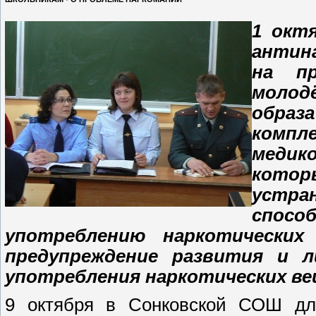
1 окт
антин
на пр
молод
образ
компл
медик
кото
устр
спос
употреблению наркотических
предупреждение развития и 
употребления наркотических ве
9 октября в Сонковской СОШ дл