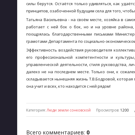
силы берутся. Остаётся только удивляться, как удаё
принципов, озабоченной будущим села для того, чтобы 
Татьяна Васильевна - на своём месте, хозяйка в само
работает с ней бок о бок, но и на уровне района,
поощрялась благодарственными письмами Министерс
грамотами Департамента по социально-экономическому
Эффективность воздействия руководителя коллектива
его профессиональной компетентности и культуры
управленческой деятельности, стиля руководства, ли
далеко не на последнем месте. Только они, к сожал
складывается нынешняя жизнь Т.В.Бодровой, которая г
она учит и всех, кто находится с ней рядом!
Категория
:
Люди земли сонковской
Просмотров
:
1200
Всего комментариев
:
0