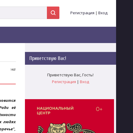
Регистрация
|
Вход
Приветствую Вас
!
14:07
Приветствую Вас
,
Гость
!
Регистрация
|
Вход
новится
Ради её
ённости
х людях
речье",