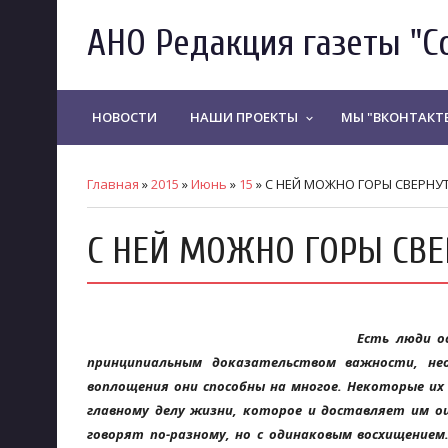
АНО Редакция газеты "С
НОВОСТИ
НАШИ ПРОЕКТЫ
МЫ "ВКОНТАКТ
keyboard_arrow_down
Главная
»
2015
»
Июнь
»
15
» С НЕЙ МОЖНО ГОРЫ СВЕРНУТ
С НЕЙ МОЖНО ГОРЫ СВЕ
Есть люди о
принципиальным доказательством важности, не
воплощения они способны на многое. Некоторые и
главному делу жизни, которое и доставляет им о
говорят по-разному, но с одинаковым восхищение