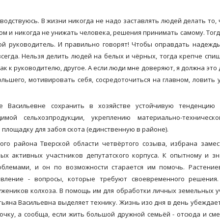
оводствуюсь. В жизни никогда не надо заставлять людей делать то, 
том и никогда не унижать человека, решения принимать самому. Тогд
охой руководитель. И правильно говорят! Чтобы оправдать надежд
сегда. Нельзя делить людей на белых и чёрных, тогда крепче спиш
ак к руководителю, другое. А если люди мне доверяют, я должна это
льшего, мотивировать себя, сосредоточиться на главном, ловить 
е Васильевне сохранить в хозяйстве устойчивую тенденцию 
димой сельхозпродукции, укреплению материально-техническ
 площадку для забоя скота (единственную в районе).
кого района Тверской области четвёртого созыва, избрана заме
мых активных участников депутатского корпуса. К опытному и 
блемами, и он по возможности старается им помочь. Растениев
равление - вопросы, которые требуют своевременного решения
жеников колхоза. В помощь им для обработки личных земельных у
атьяна Васильевна выделяет технику. Жизнь изо дня в день убеждае
очку, а сообща, если жить большой дружной семьёй - отсюда и сме