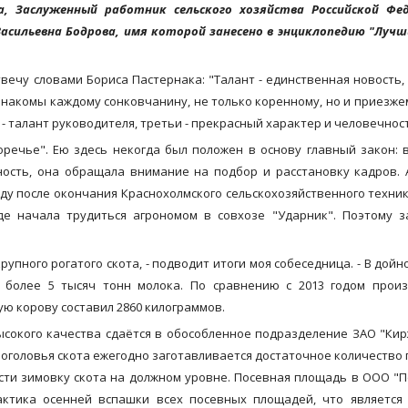
, Заслуженный работник сельского хозяйства Российской Фед
асильевна Бодрова, имя которой занесено в энциклопедию "Луч
вечу словами Бориса Пастернака: "Талант - единственная новость,
м знакомы каждому сонковчанину, не только коренному, но и приезже
- талант руководителя, третьи - прекрасный характер и человечнос
речье". Ею здесь некогда был положен в основу главный закон: в
ьность, она обращала внимание на подбор и расстановку кадров.
оду после окончания Краснохолмского сельскохозяйственного техни
де начала трудиться агрономом в совхозе "Ударник". Поэтому 
крупного рогатого скота, - подводит итоги моя собеседница. - В дойн
о более 5 тысяч тонн молока. По сравнению с 2013 годом прои
ую корову составил 2860 килограммов.
ысокого качества сдаётся в обособленное подразделение ЗАО "Ки
оголовья скота ежегодно заготавливается достаточное количество 
ести зимовку скота на должном уровне. Посевная площадь в ООО "
рактика осенней вспашки всех посевных площадей, что является