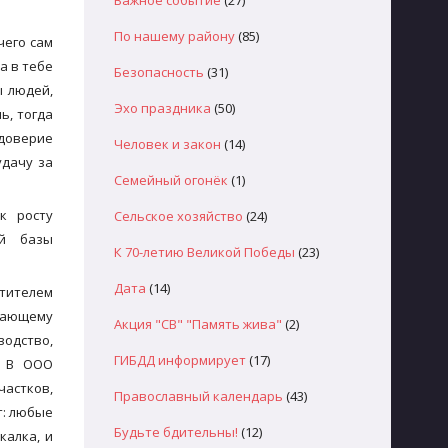
Важное событие
(27)
По нашему району
(85)
чего сам
а в тебе
Безопасность
(31)
ы людей,
Эхо праздника
(50)
ь, тогда
 доверие
Человек и закон
(14)
удачу за
Семейный огонёк
(1)
к росту
Сельское хозяйство
(24)
ой базы
К 70-летию Великой Победы
(23)
Дата
(14)
стителем
знающему
Акция "СВ" "Память жива"
(2)
одство,
ГИБДД информирует
(17)
. В ООО
частков,
Православный календарь
(43)
т: любые
Будьте бдительны!
(12)
калка, и