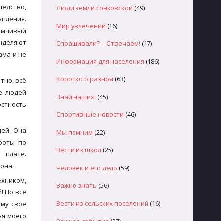
ледство,
Люди земли сонковской
(49)
упления.
Мир увлечений
(16)
иимчивый
выделяют
Спрашивали? – Отвечаем!
(17)
ама и не
Информация для населения
(186)
Коротко о разном
(63)
тно, всё
ие людей
Знай наших!
(45)
остность
Спортивные новости
(46)
дей. Она
Мы помним
(22)
боты по
Вести из школ
(25)
 плате.
она.
Человек и его дело
(59)
ехником,
Важно знать
(56)
! Но всё
Вести из сельских поселений
(16)
ему своё
ня моего