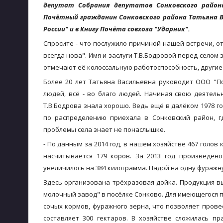
депутат Собрания депутатов Сонковского района
Почётный гражданин Сонковского района Татьяна В
России" и в Книгу Почёта совхоза "Ударник".
Спросите - что послужило причиной нашей встречи, от
всегда нова". Имя и заслуги Т.В.Бодровой перед село
отмечают её колоссальную работоспособность, другие 
Более 20 лет Татьяна Васильевна руководит ООО "По
людей, всё - во благо людей. Начиная свою деятел
Т.В.Бодрова знала хорошо. Ведь ещё в далёком 1978 г
по распределению приехала в Сонковский район, г
проблемы села знает не понаслышке.
- По данным за 2014 год, в нашем хозяйстве 467 голов 
насчитывается 179 коров. За 2013 год произведен
увеличилось на 384 килограмма. Надой на одну фуражн
Здесь организована трёхразовая дойка. Продукция в
молочный завод" в посёлке Сонково. Для имеющегося п
сочых кормов, фуражного зерна, что позволяет пров
составляет 300 гектаров. В хозяйстве сложилась п