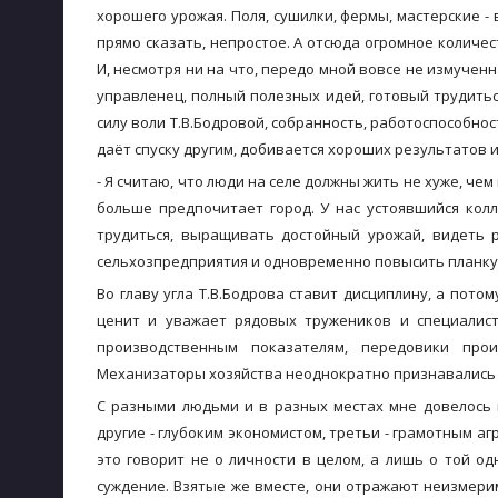
хорошего урожая. Поля, сушилки, фермы, мастерские -
прямо сказать, непростое. А отсюда огромное количес
И, несмотря ни на что, передо мной вовсе не измуче
управленец, полный полезных идей, готовый трудить
силу воли Т.В.Бодровой, собранность, работоспособнос
даёт спуску другим, добивается хороших результатов 
- Я считаю, что люди на селе должны жить не хуже, чем
больше предпочитает город. У нас устоявшийся кол
трудиться, выращивать достойный урожай, видеть р
сельхозпредприятия и одновременно повысить планку 
Во главу угла Т.В.Бодрова ставит дисциплину, а пот
ценит и уважает рядовых тружеников и специалис
производственным показателям, передовики про
Механизаторы хозяйства неоднократно признавались 
С разными людьми и в разных местах мне довелось 
другие - глубоким экономистом, третьи - грамотным а
это говорит не о личности в целом, а лишь о той о
суждение. Взятые же вместе, они отражают неизмерим