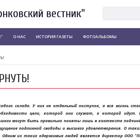
онковский вестник"
Е"
О НАС
ИСТОРИЯ ГАЗЕТЫ
ФОТОАЛЬБОМЫ
Ь!
РНУТЬ!
собого склада. У них не отдельный поступок, а вся жизнь ста
обходимости цели, которой они служат, к которой идут. 
х шаги могут быть правильно поняты лишь в контексте подчин
щущение подлинной свободы и высшего удовлетворения. О таки
м. Одним из таких одержимых людей является директор ООО "По