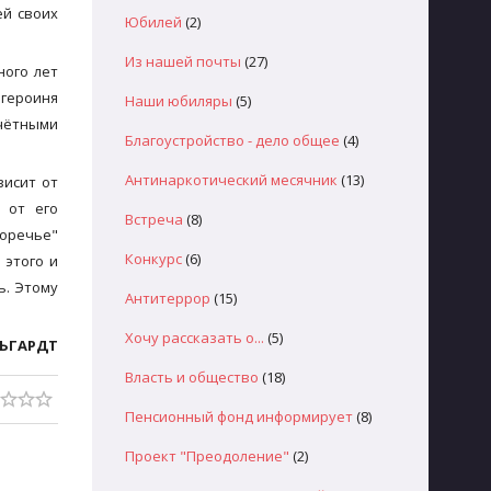
ей своих
Юбилей
(2)
Из нашей почты
(27)
ного лет
 героиня
Наши юбиляры
(5)
очётными
Благоустройство - дело общее
(4)
Антинаркотический месячник
(13)
висит от
 от его
Встреча
(8)
Поречье"
Конкурс
(6)
 этого и
ь. Этому
Антитеррор
(15)
Хочу рассказать о...
(5)
ЛЬГАРДТ
Власть и общество
(18)
Пенсионный фонд информирует
(8)
Проект "Преодоление"
(2)