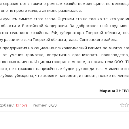
тся справляться с таким огромным хозяйством женщине, не меняющ
оно не просто жило, а активно развивалось.
м лучшем смысле этого слова. Оценили это не только те, кто уже м
 области и Российской Федерации. За добросовестный труд моя
тва сельского хозяйства РФ, губернатора Тверской области, п
 развитию села Тверской области, главы Сонковского района.
 предприятия на социально-психологический климат во многом за
, от умения грамотно, оперативно организовать производство,
чностных качеств. И цифры говорят о многом, а показатели ООО "
ению, не отражают напряжённые будни руководителя. А именно из
лубоко убеждена, что земля и накормит, и напоит, только не ленис
Марина ЭНГЕ
Добавил
:
klinova
Рейтинг
:
0.0
/
0