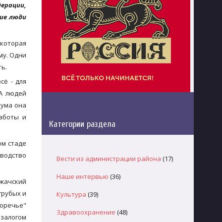
ерации,
шие люди
 которая
му. Одни
ть.
сё - для
 А людей
кума она
заботы и
Категории раздела
ом стаде
зводство
Вести из администрации района
(17)
Наше интервью
(36)
ржачский
грубых и
Культура
(39)
Поречье"
Здравоохранение
(48)
 залогом