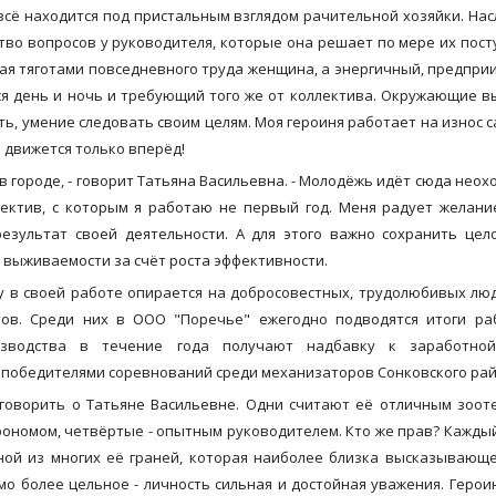
 всё находится под пристальным взглядом рачительной хозяйки. Нас
тво вопросов у руководителя, которые она решает по мере их пост
нная тяготами повседневного труда женщина, а энергичный, предпр
ся день и ночь и требующий того же от коллектива. Окружающие 
ть, умение следовать своим целям. Моя героиня работает на износ с
и движется только вперёд!
 в городе, - говорит Татьяна Васильевна. - Молодёжь идёт сюда неохо
лектив, с которым я работаю не первый год. Меня радует желан
езультат своей деятельности. А для этого важно сохранить цел
выживаемости за счёт роста эффективности.
ому в своей работе опирается на добросовестных, трудолюбивых лю
тов. Среди них в ООО "Поречье" ежегодно подводятся итоги ра
изводства в течение года получают надбавку к заработной
победителями соревнований среди механизаторов Сонковского рай
говорить о Татьяне Васильевне. Одни считают её отличным зоот
грономом, четвёртые - опытным руководителем. Кто же прав? Каждый
дной из многих её граней, которая наиболее близка высказывающ
о более цельное - личность сильная и достойная уважения. Герои