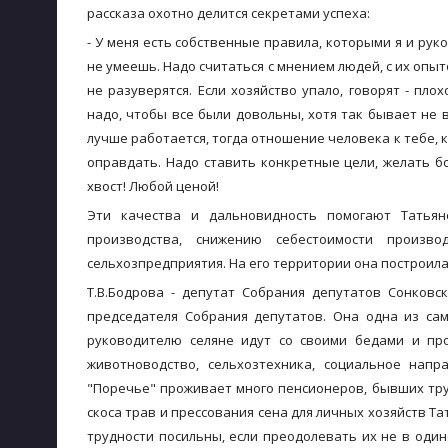
рассказа охотно делится секретами успеха:
- У меня есть собственные правила, которыми я и рук
не умеешь. Надо считаться с мнением людей, с их опы
не разуверятся. Если хозяйство упало, говорят - пл
надо, чтобы все были довольны, хотя так бывает не в
лучше работается, тогда отношение человека к тебе, к
оправдать. Надо ставить конкретные цели, желать бо
хвост! Любой ценой!
Эти качества и дальновидность помогают Татьян
производства, снижению себестоимости произво
сельхозпредприятия. На его территории она построила
Т.В.Бодрова - депутат Собрания депутатов Сонковс
председателя Собрания депутатов. Она одна из са
руководителю селяне идут со своими бедами и про
животноводство, сельхозтехника, социальное нап
"Поречье" проживает много пенсионеров, бывших тру
скоса трав и прессования сена для личных хозяйств Т
трудности посильны, если преодолевать их не в один