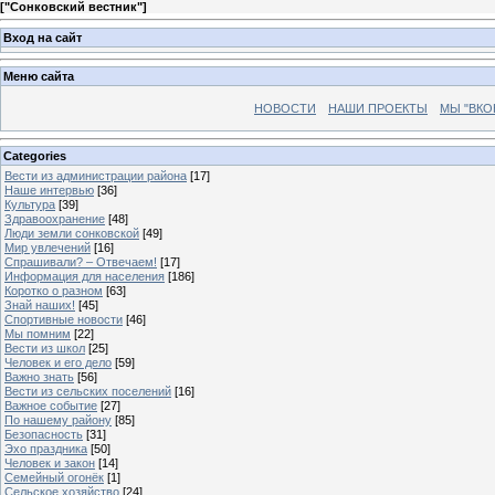
[
"Сонковский вестник"
]
Вход на сайт
Меню сайта
НОВОСТИ
НАШИ ПРОЕКТЫ
МЫ "ВКО
Categories
Вести из администрации района
[17]
Наше интервью
[36]
Культура
[39]
Здравоохранение
[48]
Люди земли сонковской
[49]
Мир увлечений
[16]
Спрашивали? – Отвечаем!
[17]
Информация для населения
[186]
Коротко о разном
[63]
Знай наших!
[45]
Спортивные новости
[46]
Мы помним
[22]
Вести из школ
[25]
Человек и его дело
[59]
Важно знать
[56]
Вести из сельских поселений
[16]
Важное событие
[27]
По нашему району
[85]
Безопасность
[31]
Эхо праздника
[50]
Человек и закон
[14]
Семейный огонёк
[1]
Сельское хозяйство
[24]