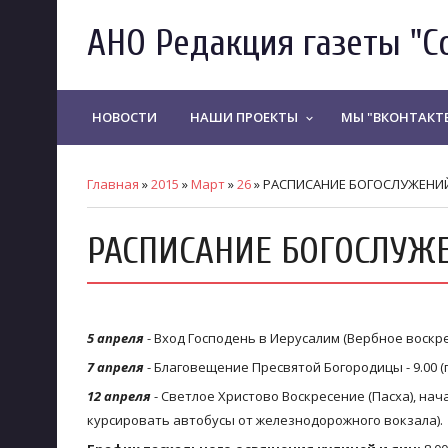
АНО Редакция газеты "С
НОВОСТИ
НАШИ ПРОЕКТЫ
МЫ "ВКОНТАКТ
keyboard_arrow_down
Главная
»
2015
»
Март
»
26
» РАСПИСАНИЕ БОГОСЛУЖЕНИ
РАСПИСАНИЕ БОГОСЛУЖ
5 апреля
- Вход Господень в Иерусалим (Вербное воскрес
7 апреля
- Благовещение Пресвятой Богородицы - 9.00 (
12 апреля
- Светлое Христово Воскресение (Пасха), нача
курсировать автобусы от железнодорожного вокзала).