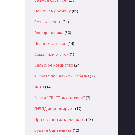
Важное событие
(27)
По нашему району
(85)
Безопасность
(31)
Эхо праздника
(50)
Человек и закон
(14)
Семейный огонёк
(1)
Сельское хозяйство
(24)
К 70-летию Великой Победы
(23)
Дата
(14)
Акция "СВ" "Память жива"
(2)
ГИБДД информирует
(17)
Православный календарь
(43)
Будьте бдительны!
(12)