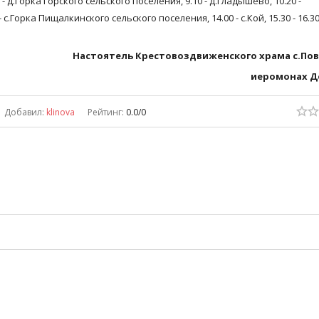
 - д.Горка Горского сельского поселения, 9.10 - д.Гладышево, 10.20 -
- с.Горка Пищалкинского сельского поселения, 14.00 - с.Кой, 15.30 - 16.30
Настоятель Крестовоздвиженского храма с.По
иеромонах Д
Добавил
:
klinova
Рейтинг
:
0.0
/
0