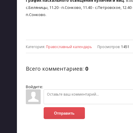
График пасхального освящения куличей и яиц:
8.00
с.Беляницы, 11.20 - п.Сонково, 11.40 - с.Петровское, 12.40 
п.Сонково.
Категория
:
Православный календарь
Просмотров
:
1451
Всего комментариев
:
0
Войдите:
Отправить