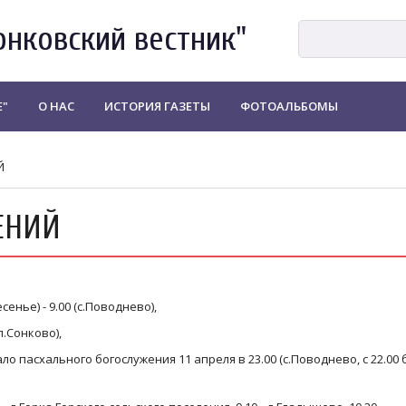
онковский вестник"
Е"
О НАС
ИСТОРИЯ ГАЗЕТЫ
ФОТОАЛЬБОМЫ
Й
ЕНИЙ
енье) - 9.00 (с.Поводнево),
п.Сонково),
ло пасхального богослужения 11 апреля в 23.00 (с.Поводнево, с 22.00 