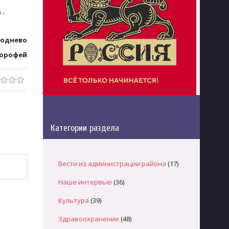
 -
воднево
орофей
Категории раздела
Вести из администрации района
(17)
Наше интервью
(36)
Культура
(39)
Здравоохранение
(48)