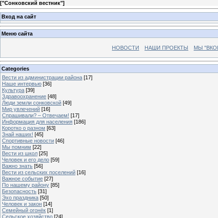
[
"Сонковский вестник"
]
Вход на сайт
Меню сайта
НОВОСТИ
НАШИ ПРОЕКТЫ
МЫ "ВКО
Categories
Вести из администрации района
[17]
Наше интервью
[36]
Культура
[39]
Здравоохранение
[48]
Люди земли сонковской
[49]
Мир увлечений
[16]
Спрашивали? – Отвечаем!
[17]
Информация для населения
[186]
Коротко о разном
[63]
Знай наших!
[45]
Спортивные новости
[46]
Мы помним
[22]
Вести из школ
[25]
Человек и его дело
[59]
Важно знать
[56]
Вести из сельских поселений
[16]
Важное событие
[27]
По нашему району
[85]
Безопасность
[31]
Эхо праздника
[50]
Человек и закон
[14]
Семейный огонёк
[1]
Сельское хозяйство
[24]