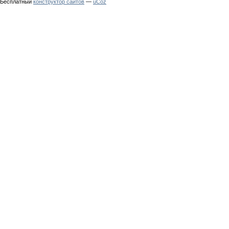
Бесплатный
конструктор сайтов
—
uCoz