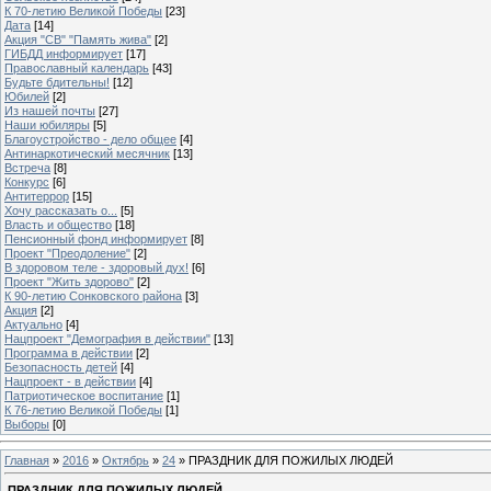
К 70-летию Великой Победы
[23]
Дата
[14]
Акция "СВ" "Память жива"
[2]
ГИБДД информирует
[17]
Православный календарь
[43]
Будьте бдительны!
[12]
Юбилей
[2]
Из нашей почты
[27]
Наши юбиляры
[5]
Благоустройство - дело общее
[4]
Антинаркотический месячник
[13]
Встреча
[8]
Конкурс
[6]
Антитеррор
[15]
Хочу рассказать о...
[5]
Власть и общество
[18]
Пенсионный фонд информирует
[8]
Проект "Преодоление"
[2]
В здоровом теле - здоровый дух!
[6]
Проект "Жить здорово"
[2]
К 90-летию Сонковского района
[3]
Акция
[2]
Актуально
[4]
Нацпроект "Демография в действии"
[13]
Программа в действии
[2]
Безопасность детей
[4]
Нацпроект - в действии
[4]
Патриотическое воспитание
[1]
К 76-летию Великой Победы
[1]
Выборы
[0]
Главная
»
2016
»
Октябрь
»
24
» ПРАЗДНИК ДЛЯ ПОЖИЛЫХ ЛЮДЕЙ
ПРАЗДНИК ДЛЯ ПОЖИЛЫХ ЛЮДЕЙ