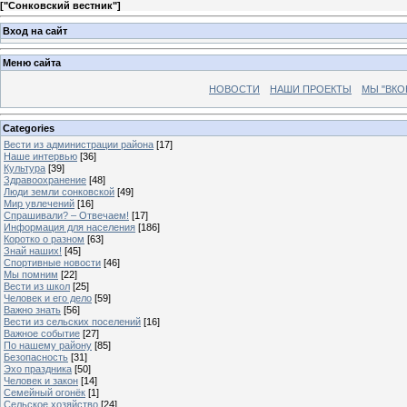
[
"Сонковский вестник"
]
Вход на сайт
Меню сайта
НОВОСТИ
НАШИ ПРОЕКТЫ
МЫ "ВКО
Categories
Вести из администрации района
[17]
Наше интервью
[36]
Культура
[39]
Здравоохранение
[48]
Люди земли сонковской
[49]
Мир увлечений
[16]
Спрашивали? – Отвечаем!
[17]
Информация для населения
[186]
Коротко о разном
[63]
Знай наших!
[45]
Спортивные новости
[46]
Мы помним
[22]
Вести из школ
[25]
Человек и его дело
[59]
Важно знать
[56]
Вести из сельских поселений
[16]
Важное событие
[27]
По нашему району
[85]
Безопасность
[31]
Эхо праздника
[50]
Человек и закон
[14]
Семейный огонёк
[1]
Сельское хозяйство
[24]