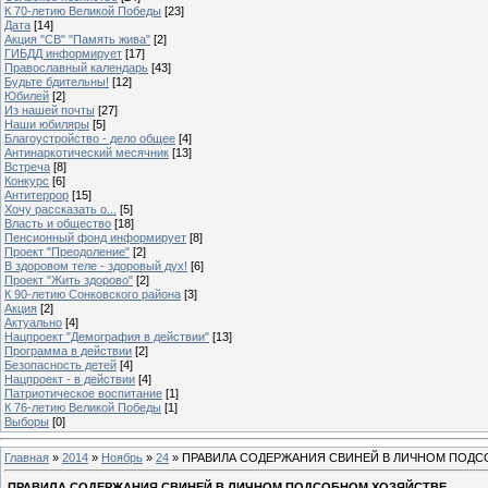
К 70-летию Великой Победы
[23]
Дата
[14]
Акция "СВ" "Память жива"
[2]
ГИБДД информирует
[17]
Православный календарь
[43]
Будьте бдительны!
[12]
Юбилей
[2]
Из нашей почты
[27]
Наши юбиляры
[5]
Благоустройство - дело общее
[4]
Антинаркотический месячник
[13]
Встреча
[8]
Конкурс
[6]
Антитеррор
[15]
Хочу рассказать о...
[5]
Власть и общество
[18]
Пенсионный фонд информирует
[8]
Проект "Преодоление"
[2]
В здоровом теле - здоровый дух!
[6]
Проект "Жить здорово"
[2]
К 90-летию Сонковского района
[3]
Акция
[2]
Актуально
[4]
Нацпроект "Демография в действии"
[13]
Программа в действии
[2]
Безопасность детей
[4]
Нацпроект - в действии
[4]
Патриотическое воспитание
[1]
К 76-летию Великой Победы
[1]
Выборы
[0]
Главная
»
2014
»
Ноябрь
»
24
» ПРАВИЛА СОДЕРЖАНИЯ СВИНЕЙ В ЛИЧНОМ ПОД
ПРАВИЛА СОДЕРЖАНИЯ СВИНЕЙ В ЛИЧНОМ ПОДСОБНОМ ХОЗЯЙСТВЕ