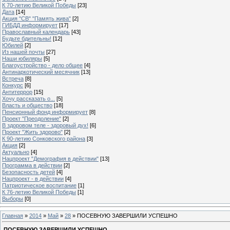
К 70-летию Великой Победы
[23]
Дата
[14]
Акция "СВ" "Память жива"
[2]
ГИБДД информирует
[17]
Православный календарь
[43]
Будьте бдительны!
[12]
Юбилей
[2]
Из нашей почты
[27]
Наши юбиляры
[5]
Благоустройство - дело общее
[4]
Антинаркотический месячник
[13]
Встреча
[8]
Конкурс
[6]
Антитеррор
[15]
Хочу рассказать о...
[5]
Власть и общество
[18]
Пенсионный фонд информирует
[8]
Проект "Преодоление"
[2]
В здоровом теле - здоровый дух!
[6]
Проект "Жить здорово"
[2]
К 90-летию Сонковского района
[3]
Акция
[2]
Актуально
[4]
Нацпроект "Демография в действии"
[13]
Программа в действии
[2]
Безопасность детей
[4]
Нацпроект - в действии
[4]
Патриотическое воспитание
[1]
К 76-летию Великой Победы
[1]
Выборы
[0]
Главная
»
2014
»
Май
»
28
» ПОСЕВНУЮ ЗАВЕРШИЛИ УСПЕШНО
ПОСЕВНУЮ ЗАВЕРШИЛИ УСПЕШНО