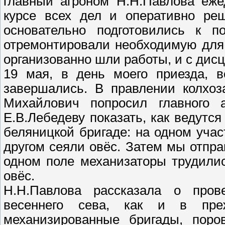
главный агроном Н.Н.Павлова еже
курсе всех дел и оперативно ре
основательно подготовились к по
отремонтировали необходимую для в
организованно шли работы, и с дисц
19 мая, в день моего приезда, в
завершались. В правлении колхо
Михайлович попросил главного 
Е.В.Лебедеву показать, как ведутс
беляницкой бригаде: на одном учас
другом сеяли овёс. Затем мы отпра
одном поле механизаторы трудилис
овёс.
Н.Н.Павлова рассказала о пров
весеннего сева, как и в пре
механизированные бригады, поро