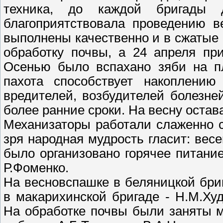
техника, до каждой бригады 
благоприятствовала проведению в
выполнены качественно и в сжатые 
обработку почвы, а 24 апреля пр
Осенью было вспахано зяби на пл
пахота способствует накоплению
вредителей, возбудителей болезне
более ранние сроки. На весну остава
Механизаторы работали слаженно с 
зря народная мудрость гласит: весе
было организовано горячее питани
Р.Фоменко.
На весновспашке в беляницкой бри
в макарихинской бригаде - Н.М.Худ
На обработке почвы были заняты 