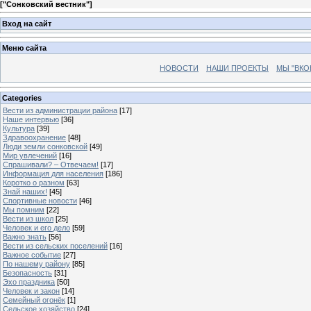
[
"Сонковский вестник"
]
Вход на сайт
Меню сайта
НОВОСТИ
НАШИ ПРОЕКТЫ
МЫ "ВКО
Categories
Вести из администрации района
[17]
Наше интервью
[36]
Культура
[39]
Здравоохранение
[48]
Люди земли сонковской
[49]
Мир увлечений
[16]
Спрашивали? – Отвечаем!
[17]
Информация для населения
[186]
Коротко о разном
[63]
Знай наших!
[45]
Спортивные новости
[46]
Мы помним
[22]
Вести из школ
[25]
Человек и его дело
[59]
Важно знать
[56]
Вести из сельских поселений
[16]
Важное событие
[27]
По нашему району
[85]
Безопасность
[31]
Эхо праздника
[50]
Человек и закон
[14]
Семейный огонёк
[1]
Сельское хозяйство
[24]