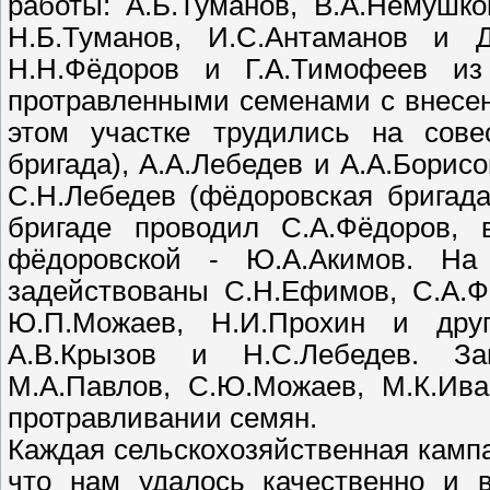
работы: А.Б.Туманов, В.А.Немушк
Н.Б.Туманов, И.С.Антаманов и Д
Н.Н.Фёдоров и Г.А.Тимофеев из
протравленными семенами с внесе
этом участке трудились на сове
бригада), А.А.Лебедев и А.А.Борисо
С.Н.Лебедев (фёдоровская бригада
бригаде проводил С.А.Фёдоров, 
фёдоровской - Ю.А.Акимов. На
задействованы С.Н.Ефимов, С.А.Ф
Ю.П.Можаев, Н.И.Прохин и друг
А.В.Крызов и Н.С.Лебедев. За
М.А.Павлов, С.Ю.Можаев, М.К.Ива
протравливании семян.
Каждая сельскохозяйственная кампа
что нам удалось качественно и 