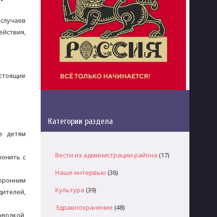
 случаев
ействия,
 стоящие
Категории раздела
е детям
Вести из администрации района
(17)
вонить с
Наше интервью
(36)
торонним
Культура
(39)
дителей,
Здравоохранение
(48)
водкой,