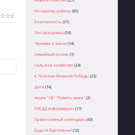
Важное событие
(27)
По нашему району
(85)
Безопасность
(31)
Эхо праздника
(50)
Человек и закон
(14)
Семейный огонёк
(1)
Сельское хозяйство
(24)
К 70-летию Великой Победы
(23)
Дата
(14)
Акция "СВ" "Память жива"
(2)
ГИБДД информирует
(17)
Православный календарь
(43)
Будьте бдительны!
(12)