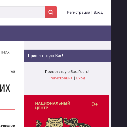
Регистрация
|
Вход
ЕТНИХ
Приветствую Вас
!
Приветствую Вас
,
Гость
!
10:28
Регистрация
|
Вход
НИХ
кушении