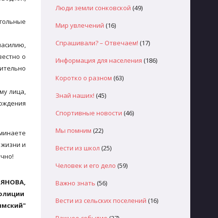
Люди земли сонковской
(49)
огольные
Мир увлечений
(16)
Спрашивали? – Отвечаем!
(17)
асилию,
вестно о
Информация для населения
(186)
лительно
Коротко о разном
(63)
му лица,
Знай наших!
(45)
вождения
Спортивные новости
(46)
Мы помним
(22)
оминаете
 жизни и
Вести из школ
(25)
учно!
Человек и его дело
(59)
ЬЯНОВА,
Важно знать
(56)
полиции
Вести из сельских поселений
(16)
лмский"