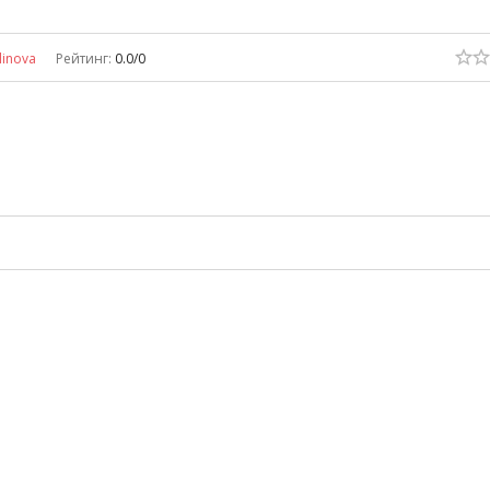
linova
Рейтинг
:
0.0
/
0