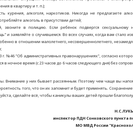
ия в квартиру и т. п.);
ть курения, алкоголя, наркотиков. Никогда не предлагаете алк
отребляйте алкоголь в присутствии детей;
, звоните в полицию. Если ребёнок подвергся сексуальному н
 и заявляйте о случившемся. Во всех случаях, когда вам стало из
собенно в отношении малолетнего, несовершеннолетнего, незамед
;
03 г. №46 "Об административных правонарушениях", согласно которо
ся в ночное время (с 23 часов до 6 часов следующего дня) без сопро
ы. Внимание у них бывает рассеянным. Поэтому чем чаще вы нап
оятность того, что он их запомнит и будет применять. Сохранение
луйста, сделайте всё, чтобы каникулы ваших детей прошли благопол
Н.С.ЛУК
инспектор ПДН Сонковского пункта 
МО МВД России "Краснохо