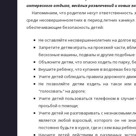
интересного отдыха, весёлых развлечений и новых з
Напоминаем, что родители несут ответственность за
среди несовершеннолетних в период летних каникул
обеспечивающие безопасность детей:
Не оставляйте несовершеннолетних на долгое в
Запретите детям играть на проезжей части, вбл
бесхозные машины, подвалы и другие подобные 
Объясните детям, что опасно ходить по парку,
Внушите ребёнку, что купание в водоёмах без п
Учите детей соблюдать правила дорожного движ
Не позволяйте детям ездить на такси или 
"голосовать" на дороге;
Учите детей пользоваться телефоном в случае 
просьбой о помощи;
Учите детей не разговаривать с незнакомыми л
является любой взрослый, которого он не зна
постоянно будьте в курсе, где и с кем ваш ребё
Научите детей действиям в различных экстре