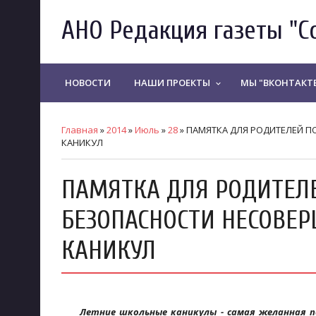
АНО Редакция газеты "С
НОВОСТИ
НАШИ ПРОЕКТЫ
МЫ "ВКОНТАКТ
keyboard_arrow_down
Главная
»
2014
»
Июль
»
28
» ПАМЯТКА ДЛЯ РОДИТЕЛЕЙ 
КАНИКУЛ
ПАМЯТКА ДЛЯ РОДИТЕЛ
БЕЗОПАСНОСТИ НЕСОВЕР
КАНИКУЛ
Летние школьные каникулы - самая желанная пор