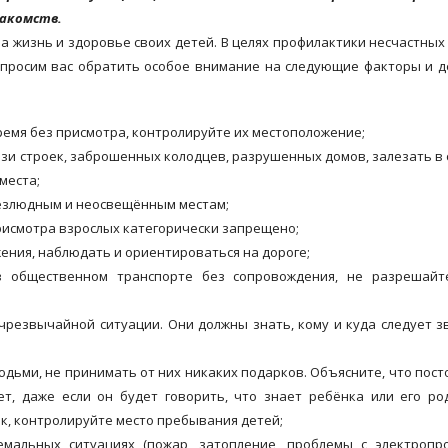
накомств.
 жизнь и здоровье своих детей. В целях профилактики несчастных
 просим вас обратить особое внимание на следующие факторы и д
ремя без присмотра, контролируйте их местоположение;
изи строек, заброшенных колодцев, разрушенных домов, залезать в
места;
 безлюдным и неосвещённым местам;
рисмотра взрослых категорически запрещено;
ения, наблюдать и ориентироваться на дороге;
в общественном транспорте без сопровождения, не разрешайт
чрезвычайной ситуации. Они должны знать, кому и куда следует з
юдьми, не принимать от них никаких подарков. Объясните, что пос
ет, даже если он будет говорить, что знает ребёнка или его ро
нок, контролируйте место пребывания детей;
мальных ситуациях (пожар, затопление, проблемы с электропро