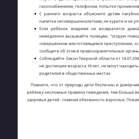
газоснабжением, телефоном, попытке проникновен
С раннего возраста объясните детям пагубнос
напитки несовершеннолетним, не курите и не уп
Если ребёнок вовремя не возвратится домой
немедленно вызывайте полицию, "скорую помощь"
совершённом или готовящемся преступлении, о
сообщите об этом в правоохранительные органы
Соблюдайте Закон Тверской области от 14.07.20
не достигшие возраста 16 лет, не могут находить
родителей в общественных местах.
Помните, что от природы дети беспечны и доверчив
ребёнку несложные правила поведения, тем больше вер
здоровья детей - главная обязанность взрослых. Пожа