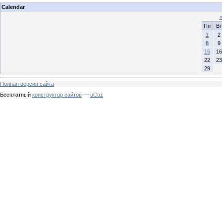
Calendar
Пн
Вт
1
2
8
9
15
16
22
23
29
Полная версия сайта
Бесплатный
конструктор сайтов
—
uCoz