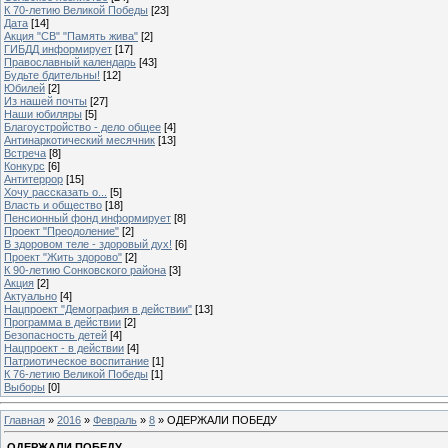
К 70-летию Великой Победы
[23]
Дата
[14]
Акция "СВ" "Память жива"
[2]
ГИБДД информирует
[17]
Православный календарь
[43]
Будьте бдительны!
[12]
Юбилей
[2]
Из нашей почты
[27]
Наши юбиляры
[5]
Благоустройство - дело общее
[4]
Антинаркотический месячник
[13]
Встреча
[8]
Конкурс
[6]
Антитеррор
[15]
Хочу рассказать о...
[5]
Власть и общество
[18]
Пенсионный фонд информирует
[8]
Проект "Преодоление"
[2]
В здоровом теле - здоровый дух!
[6]
Проект "Жить здорово"
[2]
К 90-летию Сонковского района
[3]
Акция
[2]
Актуально
[4]
Нацпроект "Демография в действии"
[13]
Программа в действии
[2]
Безопасность детей
[4]
Нацпроект - в действии
[4]
Патриотическое воспитание
[1]
К 76-летию Великой Победы
[1]
Выборы
[0]
Главная
»
2016
»
Февраль
»
8
» ОДЕРЖАЛИ ПОБЕДУ
ОДЕРЖАЛИ ПОБЕДУ