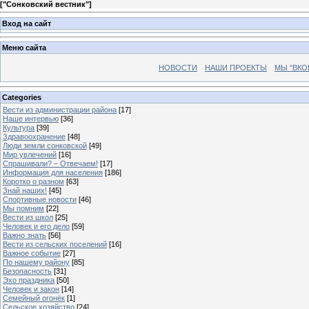
[
"Сонковский вестник"
]
Вход на сайт
Меню сайта
НОВОСТИ
НАШИ ПРОЕКТЫ
МЫ "ВКО
Categories
Вести из администрации района
[17]
Наше интервью
[36]
Культура
[39]
Здравоохранение
[48]
Люди земли сонковской
[49]
Мир увлечений
[16]
Спрашивали? – Отвечаем!
[17]
Информация для населения
[186]
Коротко о разном
[63]
Знай наших!
[45]
Спортивные новости
[46]
Мы помним
[22]
Вести из школ
[25]
Человек и его дело
[59]
Важно знать
[56]
Вести из сельских поселений
[16]
Важное событие
[27]
По нашему району
[85]
Безопасность
[31]
Эхо праздника
[50]
Человек и закон
[14]
Семейный огонёк
[1]
Сельское хозяйство
[24]