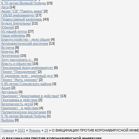
К 70-летию Великой Победы
[23]
Дата
[14]
Акция "СВ" "Память жива"
[2]
ГИБДД информирует
[17]
Православный календарь
[43]
Будьте бдительны!
[12]
Юбилей
[2]
Из нашей почты
[27]
Наши юбиляры
[5]
Благоустройство - дело общее
[4]
Антинаркотический месячник
[13]
Встреча
[8]
Конкурс
[6]
Антитеррор
[15]
Хочу рассказать о...
[5]
Власть и общество
[18]
Пенсионный фонд информирует
[8]
Проект "Преодоление"
[2]
В здоровом теле - здоровый дух!
[6]
Проект "Жить здорово"
[2]
К 90-летию Сонковского района
[3]
Акция
[2]
Актуально
[4]
Нацпроект "Демография в действии"
[13]
Программа в действии
[2]
Безопасность детей
[4]
Нацпроект - в действии
[4]
Патриотическое воспитание
[1]
К 76-летию Великой Победы
[1]
Выборы
[0]
Главная
»
2021
»
Январь
»
28
» О ВАКЦИНАЦИИ ПРОТИВ КОРОНАВИРУСНОЙ ИНФ
О ВАКЦИНАЦИИ ПРОТИВ КОРОНАВИРУСНОЙ ИНФЕКЦИИ