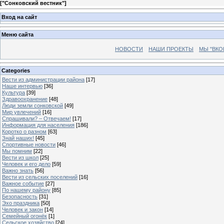
[
"Сонковский вестник"
]
Вход на сайт
Меню сайта
НОВОСТИ
НАШИ ПРОЕКТЫ
МЫ "ВКО
Categories
Вести из администрации района
[17]
Наше интервью
[36]
Культура
[39]
Здравоохранение
[48]
Люди земли сонковской
[49]
Мир увлечений
[16]
Спрашивали? – Отвечаем!
[17]
Информация для населения
[186]
Коротко о разном
[63]
Знай наших!
[45]
Спортивные новости
[46]
Мы помним
[22]
Вести из школ
[25]
Человек и его дело
[59]
Важно знать
[56]
Вести из сельских поселений
[16]
Важное событие
[27]
По нашему району
[85]
Безопасность
[31]
Эхо праздника
[50]
Человек и закон
[14]
Семейный огонёк
[1]
Сельское хозяйство
[24]