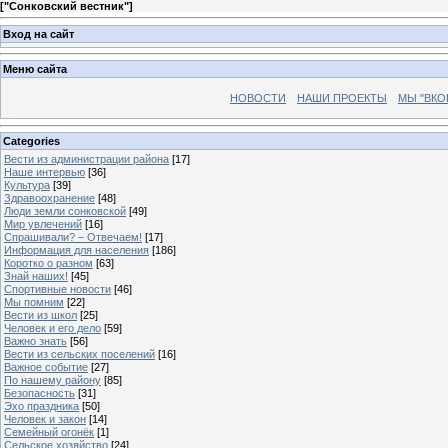
[
"Сонковский вестник"
]
Вход на сайт
Меню сайта
НОВОСТИ
НАШИ ПРОЕКТЫ
МЫ "ВКО
Categories
Вести из администрации района
[17]
Наше интервью
[36]
Культура
[39]
Здравоохранение
[48]
Люди земли сонковской
[49]
Мир увлечений
[16]
Спрашивали? – Отвечаем!
[17]
Информация для населения
[186]
Коротко о разном
[63]
Знай наших!
[45]
Спортивные новости
[46]
Мы помним
[22]
Вести из школ
[25]
Человек и его дело
[59]
Важно знать
[56]
Вести из сельских поселений
[16]
Важное событие
[27]
По нашему району
[85]
Безопасность
[31]
Эхо праздника
[50]
Человек и закон
[14]
Семейный огонёк
[1]
Сельское хозяйство
[24]