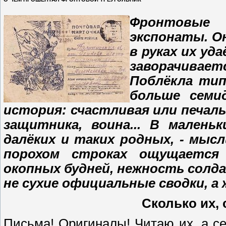
Фронтовые 
экспонаты. О
в руках их уд
заворачивае
Поблёкла тип
больше семи
история: счастливая или печаль
защитника, воина... В малень
далёких и таких родных, - мысл
порохом строках ощущается 
окопных будней, нежность солдат
не сухие официальные сводки, а 
Сколько их,
Письма! Оригиналы! Читаю их, а се