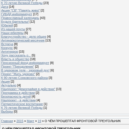
К 70-летию Великой Победы
[23]
Дата
[14]
Акция "СВ" "Память жива"
[2]
ГИБДД информирует
[17]
Православный календарь
[43]
Будьте бдительны!
[12]
Юбилей
[2]
Из нашей почты
[27]
Наши юбиляры
[5]
Благоустройство - дело общее
[4]
Антинаркотический месячник
[13]
Встреча
[8]
Конкурс
[6]
Антитеррор
[15]
Хочу рассказать о...
[5]
Власть и общество
[18]
Пенсионный фонд информирует
[8]
Проект "Преодоление"
[2]
В здоровом теле - здоровый дух!
[6]
Проект "Жить здорово"
[2]
К 90-летию Сонковского района
[3]
Акция
[2]
Актуально
[4]
Нацпроект "Демография в действии"
[13]
Программа в действии
[2]
Безопасность детей
[4]
Нацпроект - в действии
[4]
Патриотическое воспитание
[1]
К 76-летию Великой Победы
[1]
Выборы
[0]
Главная
»
2015
»
Март
»
19
» О ЧЁМ ПРОШЕПТАЛ ФРОНТОВОЙ ТРЕУГОЛЬНИК
О ЧЁМ ПРОШЕПТАЛ ФРОНТОВОЙ ТРЕУГОЛЬНИК