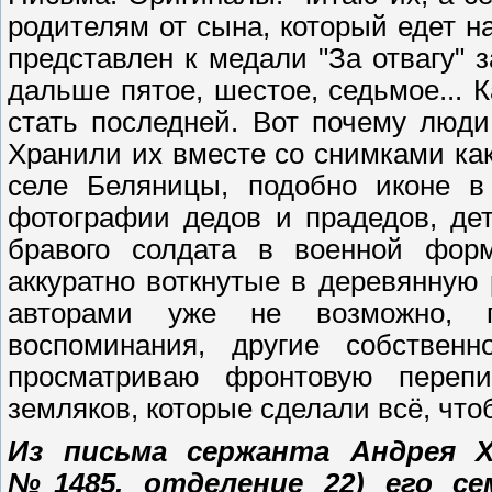
родителям от сына, который едет на
представлен к медали "За отвагу" з
дальше пятое, шестое, седьмое... 
стать последней. Вот почему люд
Хранили их вместе со снимками как
селе Беляницы, подобно иконе в 
фотографии дедов и прадедов, де
бравого солдата в военной форм
аккуратно воткнутые в деревянную
авторами уже не возможно, п
воспоминания, другие собственн
просматриваю фронтовую переп
земляков, которые сделали всё, что
Из письма сержанта Андрея Х
№1485, отделение 22) его се