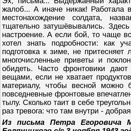
Эх, письма... Выдержанный характ
жалоб... А иначе никак! Работала
местонахождение солдата, назва
тщательно затушёвывались. Здесь 
настроение. А если бой, то чаще в
хотел знать подробности: как уч
подготовка к зиме, не притесняет
многочисленные приветы и поклон
обидеть. Часто фронтовики дают 
вещами, если не хватает продукто
материалу, чтобы весной можно б
повседневные фронтовые впечатлени
тылу. Сколько таит в себе треуголь
раз тревога: что там внутри - добра
Из письма Петра Егоровича 
Беляницкого с/с 3 ноября 1943 го