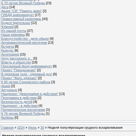
К 70-летию Великой Победы
[23]
Дата
[14]
Акция "СВ" "Память жива"
[2]
ГИБДД информирует
[17]
Православный календарь
[43]
Будьте бдительны!
[12]
Юбилей
[2]
Из нашей почты
[27]
Наши юбиляры
[5]
Благоустройство - дело общее
[4]
Антинаркотический месячник
[13]
Встреча
[8]
Конкурс
[6]
Антитеррор
[15]
Хочу рассказать о...
[5]
Власть и общество
[18]
Пенсионный фонд информирует
[8]
Проект "Преодоление"
[2]
В здоровом теле - здоровый дух!
[6]
Проект "Жить здорово"
[2]
К 90-летию Сонковского района
[3]
Акция
[2]
Актуально
[4]
Нацпроект "Демография в действии"
[13]
Программа в действии
[2]
Безопасность детей
[4]
Нацпроект - в действии
[4]
Патриотическое воспитание
[1]
К 76-летию Великой Победы
[1]
Выборы
[0]
Главная
»
2024
»
Июль
»
30
» Неделя популяризации грудного вскармливания
Неделя популяризации грудного вскармливания