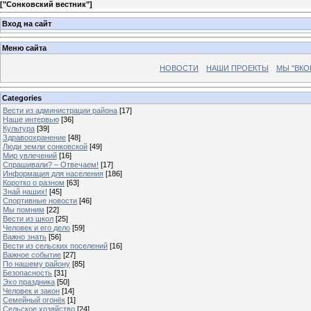
[
"Сонковский вестник"
]
Вход на сайт
Меню сайта
НОВОСТИ
НАШИ ПРОЕКТЫ
МЫ "ВКО
Categories
Вести из администрации района
[17]
Наше интервью
[36]
Культура
[39]
Здравоохранение
[48]
Люди земли сонковской
[49]
Мир увлечений
[16]
Спрашивали? – Отвечаем!
[17]
Информация для населения
[186]
Коротко о разном
[63]
Знай наших!
[45]
Спортивные новости
[46]
Мы помним
[22]
Вести из школ
[25]
Человек и его дело
[59]
Важно знать
[56]
Вести из сельских поселений
[16]
Важное событие
[27]
По нашему району
[85]
Безопасность
[31]
Эхо праздника
[50]
Человек и закон
[14]
Семейный огонёк
[1]
Сельское хозяйство
[24]