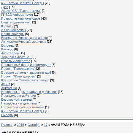
К 70-летию Великой Победы
[23]
Дата
[14]
Акция "СВ" "Память жива"
[2]
ГИБДД информирует
[17]
Православный календарь
[43]
Будьте бдительны!
[12]
Юбилей
[2]
Из нашей почты
[27]
Наши юбиляры
[5]
Благоустройство - дело общее
[4]
Антинаркотический месячник
[13]
Встреча
[8]
Конкурс
[6]
Антитеррор
[15]
Хочу рассказать о...
[5]
Власть и общество
[18]
Пенсионный фонд информирует
[8]
Проект "Преодоление"
[2]
В здоровом теле - здоровый дух!
[6]
Проект "Жить здорово"
[2]
К 90-летию Сонковского района
[3]
Акция
[2]
Актуально
[4]
Нацпроект "Демография в действии"
[13]
Программа в действии
[2]
Безопасность детей
[4]
Нацпроект - в действии
[4]
Патриотическое воспитание
[1]
К 76-летию Великой Победы
[1]
Выборы
[0]
Главная
»
2016
»
Октябрь
»
17
» «НАМ ГОДА НЕ БЕДА»
«НАМ ГОДА НЕ БЕДА»