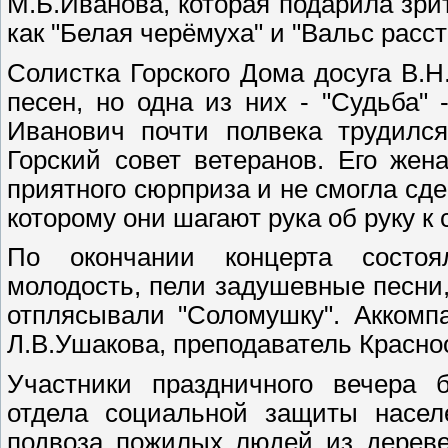
М.Б.Иванова, которая подарила зри
как "Белая черёмуха" и "Вальс расст
Солистка Горского Дома досуга В.
песен, но одна из них - "Судьба"
Иванович почти полвека трудился
Горский совет ветеранов. Его жен
приятного сюрприза и не смогла сд
которому они шагают рука об руку к
По окончании концерта состо
молодость, пели задушевные песни,
отплясывали "Соломушку". Аккомп
Л.В.Ушакова, преподаватель Красно
Участники праздничного вечера б
отдела социальной защиты насел
подвоза пожилых людей из дереве