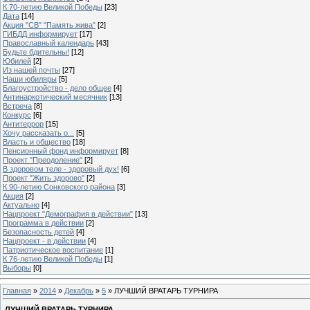
К 70-летию Великой Победы
[23]
Дата
[14]
Акция "СВ" "Память жива"
[2]
ГИБДД информирует
[17]
Православный календарь
[43]
Будьте бдительны!
[12]
Юбилей
[2]
Из нашей почты
[27]
Наши юбиляры
[5]
Благоустройство - дело общее
[4]
Антинаркотический месячник
[13]
Встреча
[8]
Конкурс
[6]
Антитеррор
[15]
Хочу рассказать о...
[5]
Власть и общество
[18]
Пенсионный фонд информирует
[8]
Проект "Преодоление"
[2]
В здоровом теле - здоровый дух!
[6]
Проект "Жить здорово"
[2]
К 90-летию Сонковского района
[3]
Акция
[2]
Актуально
[4]
Нацпроект "Демография в действии"
[13]
Программа в действии
[2]
Безопасность детей
[4]
Нацпроект - в действии
[4]
Патриотическое воспитание
[1]
К 76-летию Великой Победы
[1]
Выборы
[0]
Главная
»
2014
»
Декабрь
»
5
» ЛУЧШИЙ ВРАТАРЬ ТУРНИРА
ЛУЧШИЙ ВРАТАРЬ ТУРНИРА