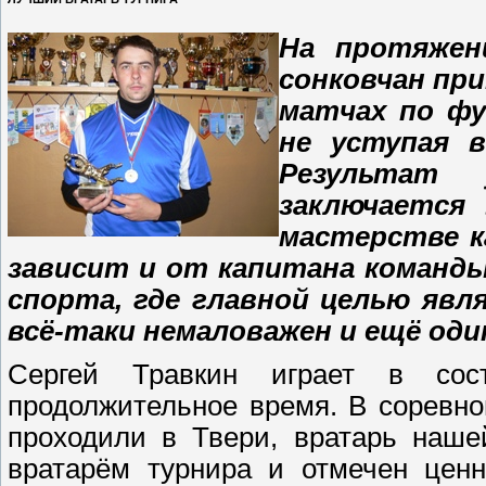
На протяжен
сонковчан пр
матчах по фу
не уступая 
Результат 
заключается
мастерстве к
зависит и от капитана команды
спорта, где главной целью явл
всё-таки немаловажен и ещё оди
Сергей Травкин играет в сос
продолжительное время. В соревно
проходили в Твери, вратарь наш
вратарём турнира и отмечен цен