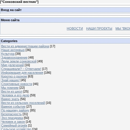
[
"Сонковский вестник"
]
Вход на сайт
Меню сайта
НОВОСТИ
НАШИ ПРОЕКТЫ
МЫ "ВКО
Categories
Вести из администрации района
[17]
Наше интервью
[36]
Культура
[39]
Здравоохранение
[48]
Люди земли сонковской
[49]
Мир увлечений
[16]
Спрашивали? – Отвечаем!
[17]
Информация для населения
[186]
Коротко о разном
[63]
Знай наших!
[45]
Спортивные новости
[46]
Мы помним
[22]
Вести из школ
[25]
Человек и его дело
[59]
Важно знать
[56]
Вести из сельских поселений
[16]
Важное событие
[27]
По нашему району
[85]
Безопасность
[31]
Эхо праздника
[50]
Человек и закон
[14]
Семейный огонёк
[1]
Сельское хозяйство
[24]