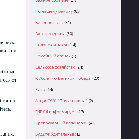
Важное событие
(27)
По нашему району
(85)
Безопасность
(31)
Эхо праздника
(50)
не риска
Человек и закон
(14)
ки, тем
Семейный огонёк
(1)
Сельское хозяйство
(24)
обовые,
К 70-летию Великой Победы
(23)
тесь от
Дата
(14)
Акция "СВ" "Память жива"
(2)
0 мин. в
тесь.
ГИБДД информирует
(17)
Православный календарь
(43)
вания.
Будьте бдительны!
(12)