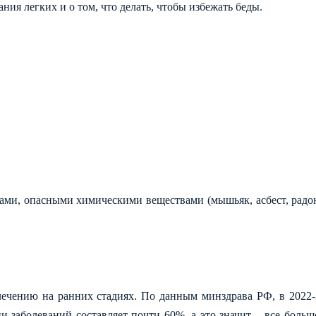
ния легких и о том, что делать, чтобы избежать беды.
ми, опасными химическими веществами (мышьяк, асбест, радон 
ечению на ранних стадиях. По данным минздрава РФ, в 2022-2
и заболеваний составляет почти 60%, а это значит – все боль