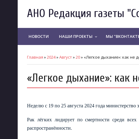
АНО Редакция газеты "С
НОВОСТИ
НАШИ ПРОЕКТЫ
МЫ "ВКОНТАКТ
keyboard_arrow_down
Главная
»
2024
»
Август
»
20
» «Легкое дыхание»: как не 
«Легкое дыхание»: как н
Неделю с 19 по 25 а
вгуста 2024 года министерство
Рак лёгких лидирует по смертности среди всех
распространённости.