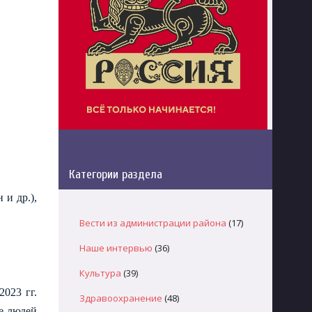
Категории раздела
и др.),
Вести из администрации района
(17)
Наше интервью
(36)
Культура
(39)
023 гг.
Здравоохранение
(48)
ше людей