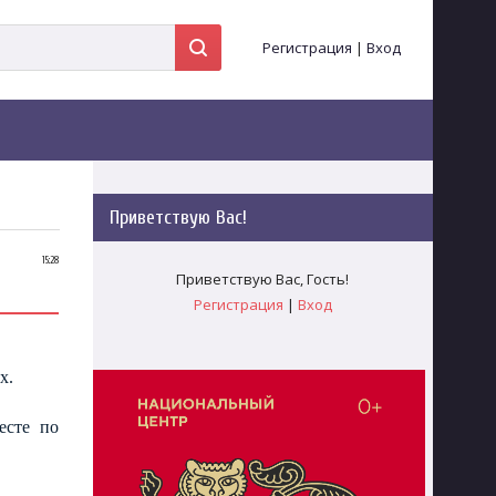
Регистрация
|
Вход
Приветствую Вас
!
15:28
Приветствую Вас
,
Гость
!
Регистрация
|
Вход
х.
есте по