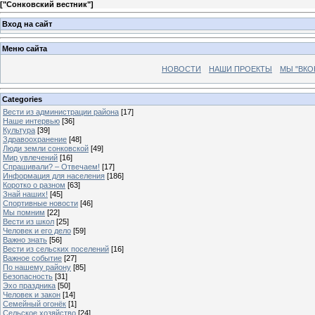
[
"Сонковский вестник"
]
Вход на сайт
Меню сайта
НОВОСТИ
НАШИ ПРОЕКТЫ
МЫ "ВКО
Categories
Вести из администрации района
[17]
Наше интервью
[36]
Культура
[39]
Здравоохранение
[48]
Люди земли сонковской
[49]
Мир увлечений
[16]
Спрашивали? – Отвечаем!
[17]
Информация для населения
[186]
Коротко о разном
[63]
Знай наших!
[45]
Спортивные новости
[46]
Мы помним
[22]
Вести из школ
[25]
Человек и его дело
[59]
Важно знать
[56]
Вести из сельских поселений
[16]
Важное событие
[27]
По нашему району
[85]
Безопасность
[31]
Эхо праздника
[50]
Человек и закон
[14]
Семейный огонёк
[1]
Сельское хозяйство
[24]