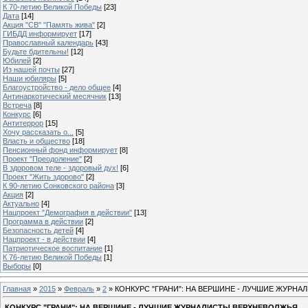
К 70-летию Великой Победы
[23]
Дата
[14]
Акция "СВ" "Память жива"
[2]
ГИБДД информирует
[17]
Православный календарь
[43]
Будьте бдительны!
[12]
Юбилей
[2]
Из нашей почты
[27]
Наши юбиляры
[5]
Благоустройство - дело общее
[4]
Антинаркотический месячник
[13]
Встреча
[8]
Конкурс
[6]
Антитеррор
[15]
Хочу рассказать о...
[5]
Власть и общество
[18]
Пенсионный фонд информирует
[8]
Проект "Преодоление"
[2]
В здоровом теле - здоровый дух!
[6]
Проект "Жить здорово"
[2]
К 90-летию Сонковского района
[3]
Акция
[2]
Актуально
[4]
Нацпроект "Демография в действии"
[13]
Программа в действии
[2]
Безопасность детей
[4]
Нацпроект - в действии
[4]
Патриотическое воспитание
[1]
К 76-летию Великой Победы
[1]
Выборы
[0]
Главная
»
2015
»
Февраль
»
2
» КОНКУРС "ГРАНИ": НА ВЕРШИНЕ - ЛУЧШИЕ ЖУРН
КОНКУРС "ГРАНИ": НА ВЕРШИНЕ - ЛУЧШИЕ ЖУРНАЛИСТЫ ВЕРХНЕВОЛЖЬЯ