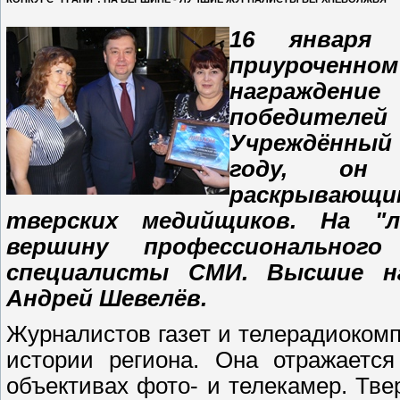
16 января 
приуроченном
награждение
победителе
Учреждённый
году, он 
раскрывающ
тверских медийщиков. На "л
вершину профессионального
специалисты СМИ. Высшие на
Андрей Шевелёв.
Журналистов газет и телерадиоком
истории региона. Она отражается
объективах фото- и телекамер. Тве