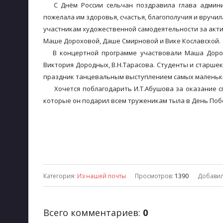
С Днём России сельчан поздравила глава админист
пожелала им здоровья, счастья, благополучия и вручи
участникам художественной самодеятельности за акти
Маше Дороховой, Даше Смирновой и Вике Кославской.
В концертной программе участвовали Маша Дорохов
Виктория Дородных, В.Н.Тарасова. Студенты и старше
праздник танцевальным выступлением самых маленьких
Хочется поблагодарить И.Т.Абушова за оказание сп
которые он подарил всем труженикам тыла в День Поб
Категория
:
Из нашей почты
Просмотров
:
1390
Добави
Всего комментариев
:
0