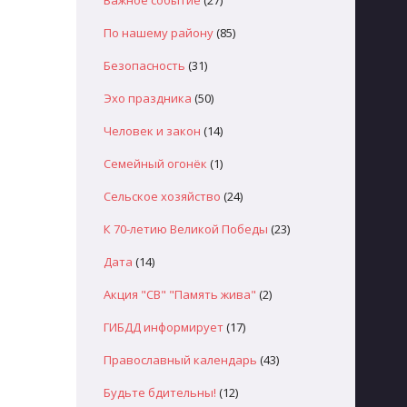
Важное событие
(27)
По нашему району
(85)
Безопасность
(31)
Эхо праздника
(50)
Человек и закон
(14)
Семейный огонёк
(1)
Сельское хозяйство
(24)
К 70-летию Великой Победы
(23)
Дата
(14)
Акция "СВ" "Память жива"
(2)
ГИБДД информирует
(17)
Православный календарь
(43)
Будьте бдительны!
(12)