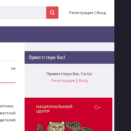
Регистрация
|
Вход
Приветствую Вас
!
15:26
Приветствую Вас
,
Гость
!
Регистрация
|
Вход
аткова.
 местной
едителей