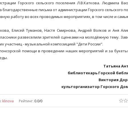
рации Горского сельского поселения Л.В.Каткова. Людмила Вас
ла благодарственные письма от администрации Горского сельского п
вную работу во всех проводимых мероприятиях, в том числе и самы
а, Елисей Туманов, Настя Смирнова, Андрей Волков и Аня Алим
классники развеселили зрителей сценками на молодёжную тему. За
 участниц - музыкальной композицией "Дети России".
онсорской помощи в проведении наших мероприятий и за букеты
еды.
Татьяна Ан
библиотекарь Горской библ
Виктория До
культорганизатор Горского Дом
л
:
klinova
Рейтинг
:
0.0
/
0