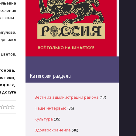
ильевна
оселения
м юным -
гулова,
вершился
 цветов,
тонова,
Категории раздела
иотеки,
родных,
 досуга
Вести из администрации района
(17)
Наше интервью
(36)
Культура
(39)
Здравоохранение
(48)