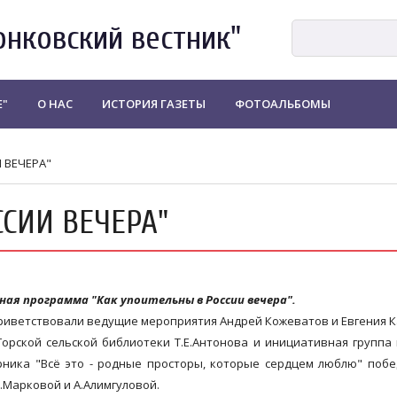
онковский вестник"
Е"
О НАС
ИСТОРИЯ ГАЗЕТЫ
ФОТОАЛЬБОМЫ
 ВЕЧЕРА"
ССИИ ВЕЧЕРА"
ная программа "Как упоительны в России вечера".
риветствовали ведущие мероприятия Андрей Кожеватов и Евгения К
рской сельской библиотеки Т.Е.Антонова и инициативная группа
рника "Всё это - родные просторы, которые сердцем люблю" поб
.Марковой и А.Алимгуловой.