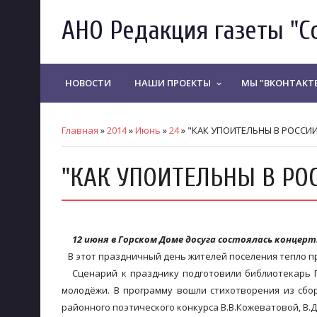
АНО Редакция газеты "С
НОВОСТИ
НАШИ ПРОЕКТЫ
МЫ "ВКОНТАКТ
keyboard_arrow_down
Главная
»
2014
»
Июнь
»
24
» "КАК УПОИТЕЛЬНЫ В РОССИИ
"КАК УПОИТЕЛЬНЫ В РО
12 июня в Горском Доме досуга состоялась концерт
В этот праздничный день жителей поселения тепло п
Сценарий к празднику подготовили библиотекарь Го
молодёжи. В программу вошли стихотворения из сбо
районного поэтического конкурса В.В.Кожеватовой, В.Д