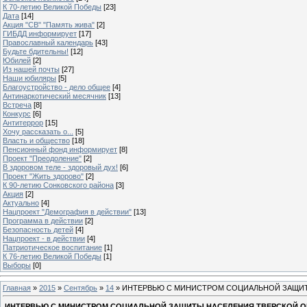
К 70-летию Великой Победы
[23]
Дата
[14]
Акция "СВ" "Память жива"
[2]
ГИБДД информирует
[17]
Православный календарь
[43]
Будьте бдительны!
[12]
Юбилей
[2]
Из нашей почты
[27]
Наши юбиляры
[5]
Благоустройство - дело общее
[4]
Антинаркотический месячник
[13]
Встреча
[8]
Конкурс
[6]
Антитеррор
[15]
Хочу рассказать о...
[5]
Власть и общество
[18]
Пенсионный фонд информирует
[8]
Проект "Преодоление"
[2]
В здоровом теле - здоровый дух!
[6]
Проект "Жить здорово"
[2]
К 90-летию Сонковского района
[3]
Акция
[2]
Актуально
[4]
Нацпроект "Демография в действии"
[13]
Программа в действии
[2]
Безопасность детей
[4]
Нацпроект - в действии
[4]
Патриотическое воспитание
[1]
К 76-летию Великой Победы
[1]
Выборы
[0]
Главная
»
2015
»
Сентябрь
»
14
» ИНТЕРВЬЮ С МИНИСТРОМ СОЦИАЛЬНОЙ ЗАЩИТ
ИНТЕРВЬЮ С МИНИСТРОМ СОЦИАЛЬНОЙ ЗАЩИТЫ НАСЕЛЕНИЯ ТВЕРСКОЙ 