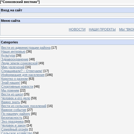
[
"Сонковский вестник"
]
Вход на сайт
Меню сайта
НОВОСТИ
НАШИ ПРОЕКТЫ
МЫ "ВКО
Categories
Вести из администрации района
[17]
Наше интервью
[36]
Культура
[39]
Здравоохранение
[48]
Люди земли сонковской
[49]
Мир увлечений
[16]
Спрашивали? – Отвечаем!
[17]
Информация для населения
[186]
Коротко о разном
[63]
Знай наших!
[45]
Спортивные новости
[46]
Мы помним
[22]
Вести из школ
[25]
Человек и его дело
[59]
Важно знать
[56]
Вести из сельских поселений
[16]
Важное событие
[27]
По нашему району
[85]
Безопасность
[31]
Эхо праздника
[50]
Человек и закон
[14]
Семейный огонёк
[1]
Сельское хозяйство
[24]