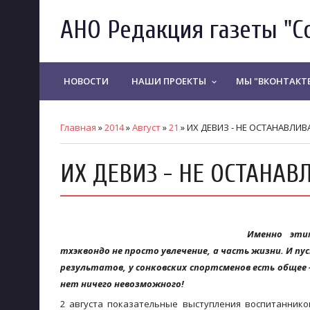
АНО Редакция газеты "С
НОВОСТИ
НАШИ ПРОЕКТЫ
МЫ "ВКОНТАКТ
keyboard_arrow_down
Главная
»
2014
»
Август
»
21
» ИХ ДЕВИЗ - НЕ ОСТАНАВЛИ
ИХ ДЕВИЗ - НЕ ОСТАНАВ
Именно эти
тхэквондо не просто увлечение, а часть жизни. И пу
результатов, у сонковских спортсменов есть общее 
нет ничего невозможного!
2 августа показательные выступления воспитаннико