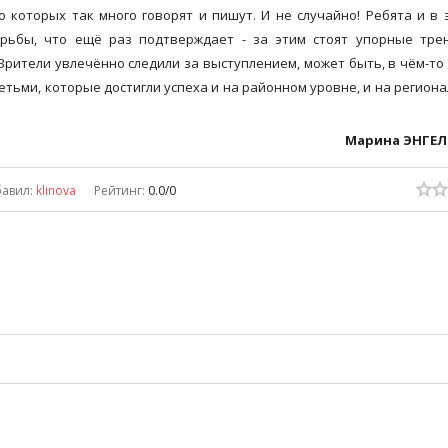
 которых так много говорят и пишут. И не случайно! Ребята и в 
рьбы, что ещё раз подтверждает - за этим стоят упорные трен
Зрители увлечённо следили за выступлением, может быть, в чём-то
етьми, которые достигли успеха и на районном уровне, и на региона
Марина ЭНГЕ
авил
:
klinova
Рейтинг
:
0.0
/
0