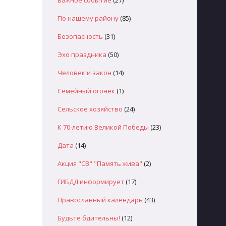
Важное событие
(27)
По нашему району
(85)
Безопасность
(31)
Эхо праздника
(50)
Человек и закон
(14)
Семейный огонёк
(1)
Сельское хозяйство
(24)
К 70-летию Великой Победы
(23)
Дата
(14)
Акция "СВ" "Память жива"
(2)
ГИБДД информирует
(17)
Православный календарь
(43)
Будьте бдительны!
(12)