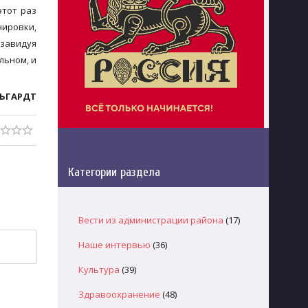
этот раз
ировки,
 завидуя
льном, и
ЛЬГАРДТ
Категории раздела
Вести из администрации района
(17)
Наше интервью
(36)
Культура
(39)
Здравоохранение
(48)