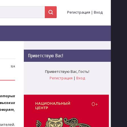
Регистрация
|
Вход
Приветствую Вас
!
15:14
Приветствую Вас
,
Гость
!
Регистрация
|
Вход
которых
 высоких
говорят,
рителей.