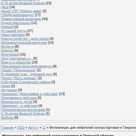
К 70-летию Великой Победы
[23]
Дата
[14]
Акция "СВ" "Память жива"
[2]
ГИБДД информирует
[17]
Православный календарь
[43]
Будьте бдительны!
[12]
Юбилей
[2]
Из нашей почты
[27]
Наши юбиляры
[5]
Благоустройство - дело общее
[4]
Антинаркотический месячник
[13]
Встреча
[8]
Конкурс
[6]
Антитеррор
[15]
Хочу рассказать о...
[5]
Власть и общество
[18]
Пенсионный фонд информирует
[8]
Проект "Преодоление"
[2]
В здоровом теле - здоровый дух!
[6]
Проект "Жить здорово"
[2]
К 90-летию Сонковского района
[3]
Акция
[2]
Актуально
[4]
Нацпроект "Демография в действии"
[13]
Программа в действии
[2]
Безопасность детей
[4]
Нацпроект - в действии
[4]
Патриотическое воспитание
[1]
К 76-летию Великой Победы
[1]
Выборы
[0]
Главная
»
2020
»
Август
»
12
» Фотоконкурс для любителей охотыстартовал в Тверско
Фотоконкурс для любителей охотыстартовал в Тверской области