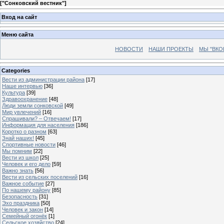
[
"Сонковский вестник"
]
Вход на сайт
Меню сайта
НОВОСТИ
НАШИ ПРОЕКТЫ
МЫ "ВКО
Categories
Вести из администрации района
[17]
Наше интервью
[36]
Культура
[39]
Здравоохранение
[48]
Люди земли сонковской
[49]
Мир увлечений
[16]
Спрашивали? – Отвечаем!
[17]
Информация для населения
[186]
Коротко о разном
[63]
Знай наших!
[45]
Спортивные новости
[46]
Мы помним
[22]
Вести из школ
[25]
Человек и его дело
[59]
Важно знать
[56]
Вести из сельских поселений
[16]
Важное событие
[27]
По нашему району
[85]
Безопасность
[31]
Эхо праздника
[50]
Человек и закон
[14]
Семейный огонёк
[1]
Сельское хозяйство
[24]