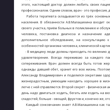
этого, настоящий доктор должен любить своих паци
профессионалом. Одним словом, врач - это профессия, 
Работа терапевта складывается из трёх основных э
населения. В обязанности А.В.Малашихина входит 
своего участка, приём больных в поликлинике и обсл
человека, постановка диагноза и назначение ад
дополнительное обследование, на консультацию 
особенностей организма человека, клинической карт
- В медицину люди должны приходить по велению ду
удовлетворение. Всегда переживаю за каждого па
сопереживания. Врач должен всегда быть готов жер
однажды давший обет, хранит его всю жизнь. Поэтому
Александр Владимирович и поделился секретами здор
жизнерадостным, умеющим находить хорошее в жизни
легче с ней справляются. Второй секрет - физическая 
день надо двигаться: ходить, бегать или ездить на ве
сладостей, больше - овощей, фруктов и, конечно же, о
Каждый сонковчанин знает А.В.Малашихина как тала