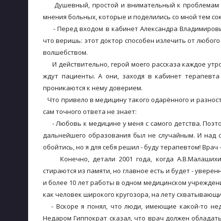
Душевный, простой и внимательный к проблемам пац
мнения больных, которые и поделились со мной тем со
- Перед входом в кабинет Александра Владимирович
что веришь: этот доктор способен излечить от любого
волшебством.
И действительно, герой моего рассказа каждое утро н
ждут пациенты. А они, заходя в кабинет терапевта
проникаются к нему доверием.
Что привело в медицину такого одарённого и разносто
сам точного ответа не знает:
- Любовь к медицине у меня с самого детства. Поэт
дальнейшего образования был не случайным. И над с
обойтись, но я для себя решил - буду терапевтом! Врач 
Конечно, детали 2001 года, когда А.В.Малашихин
стираются из памяти, но главное есть и будет - увере
и более 10 лет работы в одном медицинском учреждени
как человек широкого кругозора, на лету схватывающи
- Вскоре я понял, что люди, имеющие какой-то нед
Недаром Гиппократ сказал, что врач должен обладать