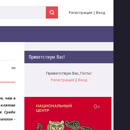
Регистрация
|
Вход
Приветствую Вас
!
15:50
Приветствую Вас
,
Гость
!
Регистрация
|
Вход
е, чем в
 клятва
я. Среди
ашихин -