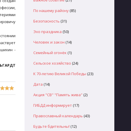
Важное событие
(27)
о создан
офессии,
По нашему району
(85)
итериями
Безопасность
(31)
мировичу
Эхо праздника
(50)
остоянии
Человек и закон
(14)
ластвует
ашихин -
Семейный огонёк
(1)
Сельское хозяйство
(24)
ЛЬГАРДТ
К 70-летию Великой Победы
(23)
Дата
(14)
Акция "СВ" "Память жива"
(2)
ГИБДД информирует
(17)
Православный календарь
(43)
Будьте бдительны!
(12)