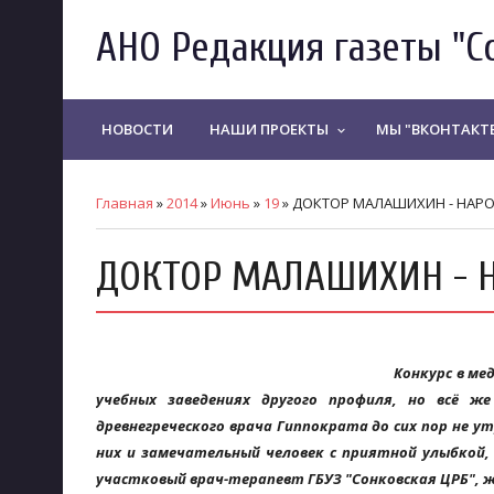
АНО Редакция газеты "С
НОВОСТИ
НАШИ ПРОЕКТЫ
МЫ "ВКОНТАКТ
keyboard_arrow_down
Главная
»
2014
»
Июнь
»
19
» ДОКТОР МАЛАШИХИН - НАР
ДОКТОР МАЛАШИХИН - 
Конкурс в ме
учебных заведениях другого профиля, но всё ж
древнегреческого врача Гиппократа до сих пор не 
них и замечательный человек с приятной улыбкой,
участковый врач-терапевт ГБУЗ "Сонковская ЦРБ",