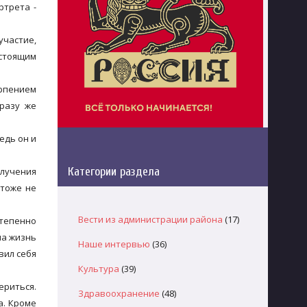
ртрета -
участие,
астоящим
ерпением
сразу же
едь он и
Категории раздела
олучения
 тоже не
Вести из администрации района
(17)
тепенно
ла жизнь
Наше интервью
(36)
вил себя
Культура
(39)
ериться.
Здравоохранение
(48)
а. Кроме