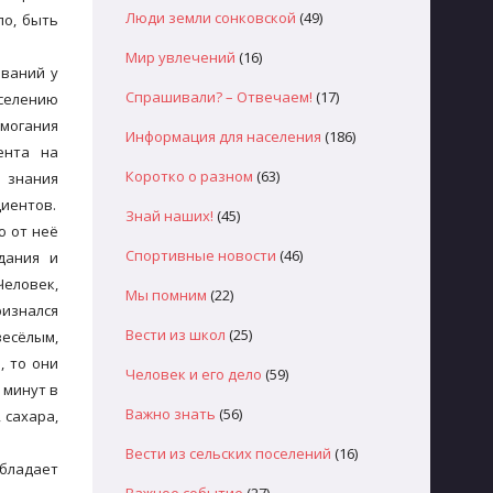
Люди земли сонковской
(49)
ло, быть
Мир увлечений
(16)
еваний у
Спрашивали? – Отвечаем!
(17)
селению
омогания
Информация для населения
(186)
ента на
Коротко о разном
(63)
 знания
циентов.
Знай наших!
(45)
ю от неё
Спортивные новости
(46)
дания и
Человек,
Мы помним
(22)
ризнался
Вести из школ
(25)
весёлым,
, то они
Человек и его дело
(59)
 минут в
Важно знать
(56)
 сахара,
Вести из сельских поселений
(16)
обладает