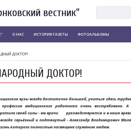
онковский вестник"
Е"
О НАС
ИСТОРИЯ ГАЗЕТЫ
ФОТОАЛЬБОМЫ
ОДНЫЙ ДОКТОР!
НАРОДНЫЙ ДОКТОР!
дицинские вузы всегда достаточно большой, учиться здесь трудне
е профессия медицинского работника очень востребована. А
утратила своей силы - ею врачи руководствуются и в наше врем
 всегда серьёзный и подтянутый - Александр Владимирович Мал
 жизнь которого полностью посвящена служению людям.