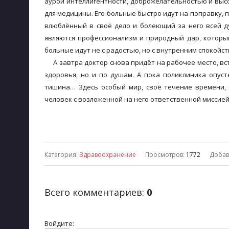
аурой интеллигентности, доброжелательностью и высо
для медицины. Его больные быстро идут на поправку, 
влюблённый в своё дело и болеющий за него всей ду
являются профессионализм и природный дар, которы
больные идут не с радостью, но с внутренним спокойств
А завтра доктор снова придёт на рабочее место, вст
здоровья, но и по душам. А пока поликлиника опус
тишина… Здесь особый мир, своё течение времени, 
человек с возложенной на него ответственной миссией
Категория
:
Здравоохранение
Просмотров
:
1772
Добав
Всего комментариев
:
0
Войдите: