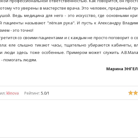
кой профессиональной ответственностью. Как говорится, он прост
потому что уверены в мастерстве врача. Это человек, преданный пр
шой. Ведь медицина для него - это искусство, где основными кр
й пациенты называют "лёгкая рука". И пусть к Александру Влади
ием - это точно!
ретится со своими пациентами и с каждым не просто поговорит о с
тела: еле слышно тикают часы, тщательно убираются кабинеты, в
и люди здесь тоже особенные. Примером может служить А.В.Мал
 - помогать людям.
Марина ЭНГЕ
ил
:
klinova
Рейтинг
:
5.0
/
1