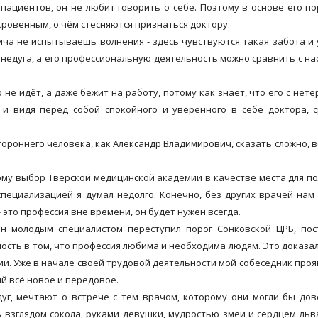
иентов, он не любит говорить о себе. Поэтому в основе его по
кровенным, о чём стесняются признаться доктору:
а не испытываешь волнения - здесь чувствуются такая забота и 
 недуга, а его профессиональную деятельность можно сравнить с н
е идёт, а даже бежит на работу, потому как знает, что его с нет
 и видя перед собой спокойного и уверенного в себе доктора, 
роннего человека, как Александр Владимирович, сказать сложно, в
ому выбор Тверской медицинской академии в качестве места для п
пециализацией я думал недолго. Конечно, без других врачей нам
- это профессия вне времени, он будет нужен всегда.
 молодым специалистом переступил порог Сонковской ЦРБ, пос
нность в том, что профессия любима и необходима людям. Это доказа
и. Уже в начале своей трудовой деятельности мой собеседник проя
й всё новое и передовое.
уг, мечтают о встрече с тем врачом, которому они могли бы дов
 взглядом сокола, руками девушки, мудростью змеи и сердцем льв