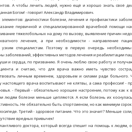
ентов. А чтобы лечить людей, нужно ещё и хорошо знать своё де
данная Богом! - говорит Александр Владимирович.
лементов: диагностики болезни, лечения и профилактики забол
оказание первичной и специализированной врачебной помощи на
уживание тяжелобольных на дому по вызову, выявление причин нед
екватного лечения, а при необходимости - направление паци
к узким специалистам. Поэтому в первую очередь необходимы
ины заболеваний, эффективных методов лечения и реабилитации па
ши и сердца, по призванию. Я очень люблю свою работу и получа
циента и считаю, что для врача важно иметь чувство состра
твовать личным временем, здоровьем и силами ради больного. 
 настоящего врача воспитывают не клятвы, а сама профессия! - п
овья. - Первый - обязательно хорошее настроение, потому как к 
 людям болезни меньше цепляются. А если болезнь их коснулась
активность. Не обязательно быть спортсменом, но как минимум сорок
лосипеде. Третий - здоровое питание. Что это значит? Меньше соли,
тсутствие вредных привычек!
нтливого доктора, который всегда спешит на помощь к людям, 