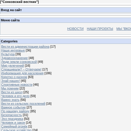
[
"Сонковский вестник"
]
Вход на сайт
Меню сайта
НОВОСТИ
НАШИ ПРОЕКТЫ
МЫ "ВКО
Categories
Вести из администрации района
[17]
Наше интервью
[36]
Культура
[39]
Здравоохранение
[48]
Люди земли сонковской
[49]
Мир увлечений
[16]
Спрашивали? – Отвечаем!
[17]
Информация для населения
[186]
Коротко о разном
[63]
Знай наших!
[45]
Спортивные новости
[46]
Мы помним
[22]
Вести из школ
[25]
Человек и его дело
[59]
Важно знать
[56]
Вести из сельских поселений
[16]
Важное событие
[27]
По нашему району
[85]
Безопасность
[31]
Эхо праздника
[50]
Человек и закон
[14]
Семейный огонёк
[1]
Сельское хозяйство
[24]