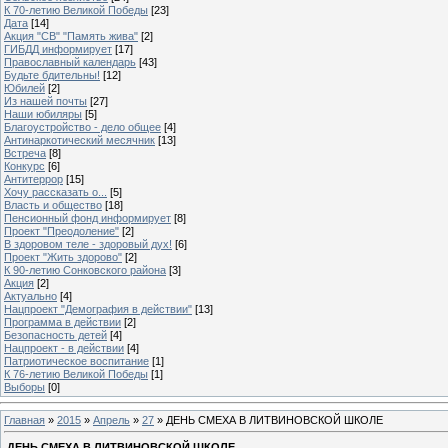
К 70-летию Великой Победы
[23]
Дата
[14]
Акция "СВ" "Память жива"
[2]
ГИБДД информирует
[17]
Православный календарь
[43]
Будьте бдительны!
[12]
Юбилей
[2]
Из нашей почты
[27]
Наши юбиляры
[5]
Благоустройство - дело общее
[4]
Антинаркотический месячник
[13]
Встреча
[8]
Конкурс
[6]
Антитеррор
[15]
Хочу рассказать о...
[5]
Власть и общество
[18]
Пенсионный фонд информирует
[8]
Проект "Преодоление"
[2]
В здоровом теле - здоровый дух!
[6]
Проект "Жить здорово"
[2]
К 90-летию Сонковского района
[3]
Акция
[2]
Актуально
[4]
Нацпроект "Демография в действии"
[13]
Программа в действии
[2]
Безопасность детей
[4]
Нацпроект - в действии
[4]
Патриотическое воспитание
[1]
К 76-летию Великой Победы
[1]
Выборы
[0]
Главная
»
2015
»
Апрель
»
27
» ДЕНЬ СМЕХА В ЛИТВИНОВСКОЙ ШКОЛЕ
ДЕНЬ СМЕХА В ЛИТВИНОВСКОЙ ШКОЛЕ