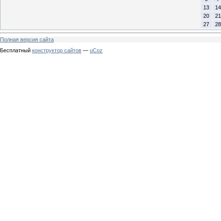
13
14
20
21
27
28
Полная версия сайта
Бесплатный
конструктор сайтов
—
uCoz