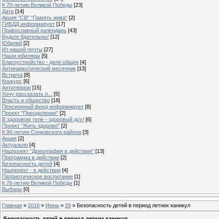
К 70-летию Великой Победы
[23]
Дата
[14]
Акция "СВ" "Память жива"
[2]
ГИБДД информирует
[17]
Православный календарь
[43]
Будьте бдительны!
[12]
Юбилей
[2]
Из нашей почты
[27]
Наши юбиляры
[5]
Благоустройство - дело общее
[4]
Антинаркотический месячник
[13]
Встреча
[8]
Конкурс
[6]
Антитеррор
[15]
Хочу рассказать о...
[5]
Власть и общество
[18]
Пенсионный фонд информирует
[8]
Проект "Преодоление"
[2]
В здоровом теле - здоровый дух!
[6]
Проект "Жить здорово"
[2]
К 90-летию Сонковского района
[3]
Акция
[2]
Актуально
[4]
Нацпроект "Демография в действии"
[13]
Программа в действии
[2]
Безопасность детей
[4]
Нацпроект - в действии
[4]
Патриотическое воспитание
[1]
К 76-летию Великой Победы
[1]
Выборы
[0]
Главная
»
2016
»
Июнь
»
29
» Безопасность детей в период летних каникул
Безопасность детей в период летних каникул