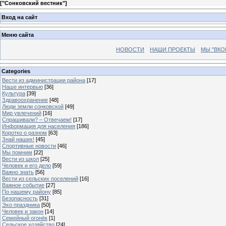
[
"Сонковский вестник"
]
Вход на сайт
Меню сайта
НОВОСТИ
НАШИ ПРОЕКТЫ
МЫ "ВКО
Categories
Вести из администрации района
[17]
Наше интервью
[36]
Культура
[39]
Здравоохранение
[48]
Люди земли сонковской
[49]
Мир увлечений
[16]
Спрашивали? – Отвечаем!
[17]
Информация для населения
[186]
Коротко о разном
[63]
Знай наших!
[45]
Спортивные новости
[46]
Мы помним
[22]
Вести из школ
[25]
Человек и его дело
[59]
Важно знать
[56]
Вести из сельских поселений
[16]
Важное событие
[27]
По нашему району
[85]
Безопасность
[31]
Эхо праздника
[50]
Человек и закон
[14]
Семейный огонёк
[1]
Сельское хозяйство
[24]