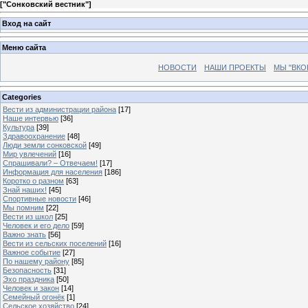
[
"Сонковский вестник"
]
Вход на сайт
Меню сайта
НОВОСТИ
НАШИ ПРОЕКТЫ
МЫ "ВКО
Categories
Вести из администрации района
[17]
Наше интервью
[36]
Культура
[39]
Здравоохранение
[48]
Люди земли сонковской
[49]
Мир увлечений
[16]
Спрашивали? – Отвечаем!
[17]
Информация для населения
[186]
Коротко о разном
[63]
Знай наших!
[45]
Спортивные новости
[46]
Мы помним
[22]
Вести из школ
[25]
Человек и его дело
[59]
Важно знать
[56]
Вести из сельских поселений
[16]
Важное событие
[27]
По нашему району
[85]
Безопасность
[31]
Эхо праздника
[50]
Человек и закон
[14]
Семейный огонёк
[1]
Сельское хозяйство
[24]