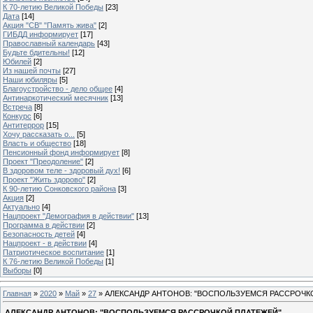
К 70-летию Великой Победы
[23]
Дата
[14]
Акция "СВ" "Память жива"
[2]
ГИБДД информирует
[17]
Православный календарь
[43]
Будьте бдительны!
[12]
Юбилей
[2]
Из нашей почты
[27]
Наши юбиляры
[5]
Благоустройство - дело общее
[4]
Антинаркотический месячник
[13]
Встреча
[8]
Конкурс
[6]
Антитеррор
[15]
Хочу рассказать о...
[5]
Власть и общество
[18]
Пенсионный фонд информирует
[8]
Проект "Преодоление"
[2]
В здоровом теле - здоровый дух!
[6]
Проект "Жить здорово"
[2]
К 90-летию Сонковского района
[3]
Акция
[2]
Актуально
[4]
Нацпроект "Демография в действии"
[13]
Программа в действии
[2]
Безопасность детей
[4]
Нацпроект - в действии
[4]
Патриотическое воспитание
[1]
К 76-летию Великой Победы
[1]
Выборы
[0]
Главная
»
2020
»
Май
»
27
» АЛЕКСАНДР АНТОНОВ: "ВОСПОЛЬЗУЕМСЯ РАССРОЧК
АЛЕКСАНДР АНТОНОВ: "ВОСПОЛЬЗУЕМСЯ РАССРОЧКОЙ ПЛАТЕЖЕЙ"