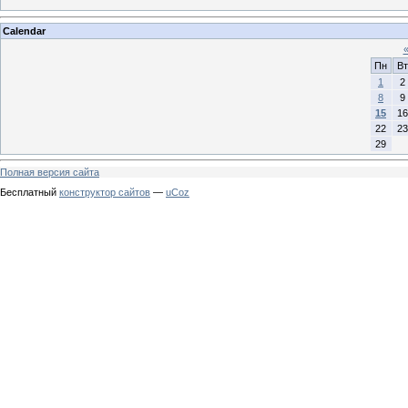
Calendar
Пн
Вт
1
2
8
9
15
16
22
23
29
Полная версия сайта
Бесплатный
конструктор сайтов
—
uCoz