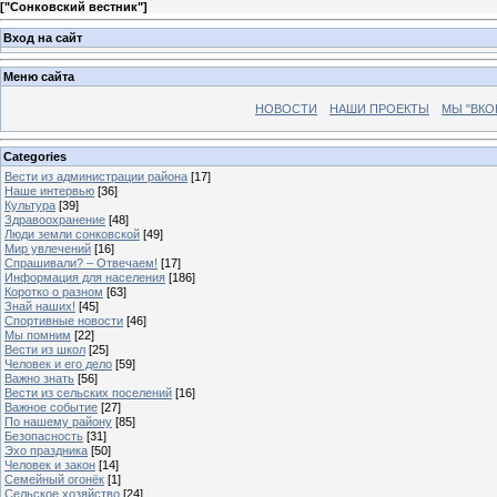
[
"Сонковский вестник"
]
Вход на сайт
Меню сайта
НОВОСТИ
НАШИ ПРОЕКТЫ
МЫ "ВКО
Categories
Вести из администрации района
[17]
Наше интервью
[36]
Культура
[39]
Здравоохранение
[48]
Люди земли сонковской
[49]
Мир увлечений
[16]
Спрашивали? – Отвечаем!
[17]
Информация для населения
[186]
Коротко о разном
[63]
Знай наших!
[45]
Спортивные новости
[46]
Мы помним
[22]
Вести из школ
[25]
Человек и его дело
[59]
Важно знать
[56]
Вести из сельских поселений
[16]
Важное событие
[27]
По нашему району
[85]
Безопасность
[31]
Эхо праздника
[50]
Человек и закон
[14]
Семейный огонёк
[1]
Сельское хозяйство
[24]