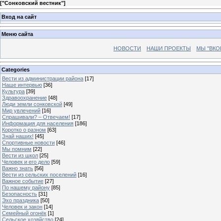
[
"Сонковский вестник"
]
Вход на сайт
Меню сайта
НОВОСТИ
НАШИ ПРОЕКТЫ
МЫ "ВКО
Categories
Вести из администрации района
[17]
Наше интервью
[36]
Культура
[39]
Здравоохранение
[48]
Люди земли сонковской
[49]
Мир увлечений
[16]
Спрашивали? – Отвечаем!
[17]
Информация для населения
[186]
Коротко о разном
[63]
Знай наших!
[45]
Спортивные новости
[46]
Мы помним
[22]
Вести из школ
[25]
Человек и его дело
[59]
Важно знать
[56]
Вести из сельских поселений
[16]
Важное событие
[27]
По нашему району
[85]
Безопасность
[31]
Эхо праздника
[50]
Человек и закон
[14]
Семейный огонёк
[1]
Сельское хозяйство
[24]