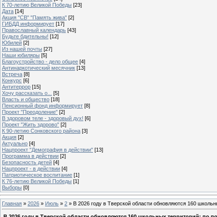
К 70-летию Великой Победы
[23]
Дата
[14]
Акция "СВ" "Память жива"
[2]
ГИБДД информирует
[17]
Православный календарь
[43]
Будьте бдительны!
[12]
Юбилей
[2]
Из нашей почты
[27]
Наши юбиляры
[5]
Благоустройство - дело общее
[4]
Антинаркотический месячник
[13]
Встреча
[8]
Конкурс
[6]
Антитеррор
[15]
Хочу рассказать о...
[5]
Власть и общество
[18]
Пенсионный фонд информирует
[8]
Проект "Преодоление"
[2]
В здоровом теле - здоровый дух!
[6]
Проект "Жить здорово"
[2]
К 90-летию Сонковского района
[3]
Акция
[2]
Актуально
[4]
Нацпроект "Демография в действии"
[13]
Программа в действии
[2]
Безопасность детей
[4]
Нацпроект - в действии
[4]
Патриотическое воспитание
[1]
К 76-летию Великой Победы
[1]
Выборы
[0]
Главная
»
2026
»
Июль
»
2
» В 2026 году в Тверской области обновляются 160 школь
В 2026 году в Тверской области обновляются 160 школьных территорий: по 