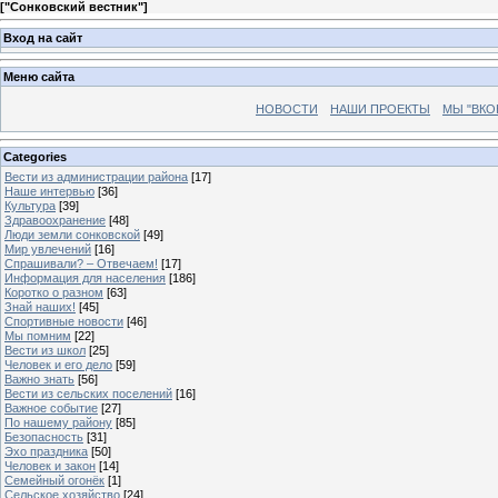
[
"Сонковский вестник"
]
Вход на сайт
Меню сайта
НОВОСТИ
НАШИ ПРОЕКТЫ
МЫ "ВКО
Categories
Вести из администрации района
[17]
Наше интервью
[36]
Культура
[39]
Здравоохранение
[48]
Люди земли сонковской
[49]
Мир увлечений
[16]
Спрашивали? – Отвечаем!
[17]
Информация для населения
[186]
Коротко о разном
[63]
Знай наших!
[45]
Спортивные новости
[46]
Мы помним
[22]
Вести из школ
[25]
Человек и его дело
[59]
Важно знать
[56]
Вести из сельских поселений
[16]
Важное событие
[27]
По нашему району
[85]
Безопасность
[31]
Эхо праздника
[50]
Человек и закон
[14]
Семейный огонёк
[1]
Сельское хозяйство
[24]