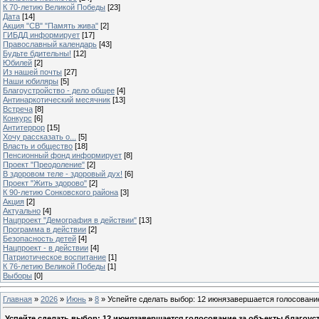
К 70-летию Великой Победы
[23]
Дата
[14]
Акция "СВ" "Память жива"
[2]
ГИБДД информирует
[17]
Православный календарь
[43]
Будьте бдительны!
[12]
Юбилей
[2]
Из нашей почты
[27]
Наши юбиляры
[5]
Благоустройство - дело общее
[4]
Антинаркотический месячник
[13]
Встреча
[8]
Конкурс
[6]
Антитеррор
[15]
Хочу рассказать о...
[5]
Власть и общество
[18]
Пенсионный фонд информирует
[8]
Проект "Преодоление"
[2]
В здоровом теле - здоровый дух!
[6]
Проект "Жить здорово"
[2]
К 90-летию Сонковского района
[3]
Акция
[2]
Актуально
[4]
Нацпроект "Демография в действии"
[13]
Программа в действии
[2]
Безопасность детей
[4]
Нацпроект - в действии
[4]
Патриотическое воспитание
[1]
К 76-летию Великой Победы
[1]
Выборы
[0]
Главная
»
2026
»
Июнь
»
8
» Успейте сделать выбор: 12 июнязавершается голосование
Успейте сделать выбор: 12 июнязавершается голосование за объекты благоуст