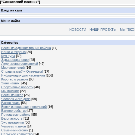
[
"Сонковский вестник"
]
Вход на сайт
Меню сайта
НОВОСТИ
НАШИ ПРОЕКТЫ
МЫ "ВКО
Categories
Вести из администрации района
[17]
Наше интервью
[36]
Культура
[39]
Здравоохранение
[48]
Люди земли сонковской
[49]
Мир увлечений
[16]
Спрашивали? – Отвечаем!
[17]
Информация для населения
[186]
Коротко о разном
[63]
Знай наших!
[45]
Спортивные новости
[46]
Мы помним
[22]
Вести из школ
[25]
Человек и его дело
[59]
Важно знать
[56]
Вести из сельских поселений
[16]
Важное событие
[27]
По нашему району
[85]
Безопасность
[31]
Эхо праздника
[50]
Человек и закон
[14]
Семейный огонёк
[1]
Сельское хозяйство
[24]