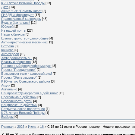
К 70-летию Великой Победы
[23]
Дата
[14]
Акция "СВ" "Память жива"
[2]
ГИБДД информирует
[17]
Православный календарь
[43]
Будьте бдительны!
[12]
Юбилей
[2]
Из нашей почты
[27]
Наши юбиляры
[5]
Благоустройство - дело общее
[4]
Антинаркотический месячник
[13]
Встреча
[8]
Конкурс
[6]
Антитеррор
[15]
Хочу рассказать о...
[5]
Власть и общество
[18]
Пенсионный фонд информирует
[8]
Проект "Преодоление"
[2]
В здоровом теле - здоровый дух!
[6]
Проект "Жить здорово"
[2]
К 90-летию Сонковского района
[3]
Акция
[2]
Актуально
[4]
Нацпроект "Демография в действии"
[13]
Программа в действии
[2]
Безопасность детей
[4]
Нацпроект - в действии
[4]
Патриотическое воспитание
[1]
К 76-летию Великой Победы
[1]
Выборы
[0]
Главная
»
2026
»
Июнь
»
16
» С 15 по 21 июня в России проходит Неделя профилактик
С 15 по 21 июня в России проходит Неделя профилактики зависимости от гадж